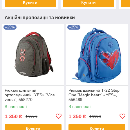
Купити
Купити
Акційні пропозиції та новинки
–25%
–25%
Рюкзак шкільний
Рюкзак шкільний Т-22 Step
ортопедичний "YES» "Vice
One "Magic heart" «YES»,
versa", 558270
556489
В наявності
В наявності
1 350
1 350
₴
₴
1 800 ₴
1 800 ₴
Купити
Купити