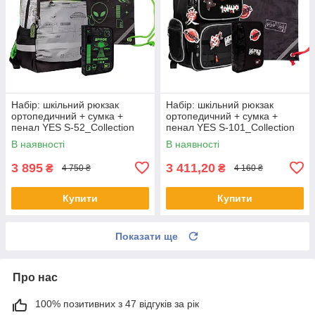
Набір: шкільний рюкзак
Набір: шкільний рюкзак
ортопедичний + сумка +
ортопедичний + сумка +
пенал YES S-52_Collection
пенал YES S-101_Collection
Cyberlife 559805
Samurai 559782
В наявності
В наявності
3 895
3 411,20
₴
₴
4 750 ₴
4 160 ₴
Купити
Купити
Показати ще
Про нас
100% позитивних з 47 відгуків за рік