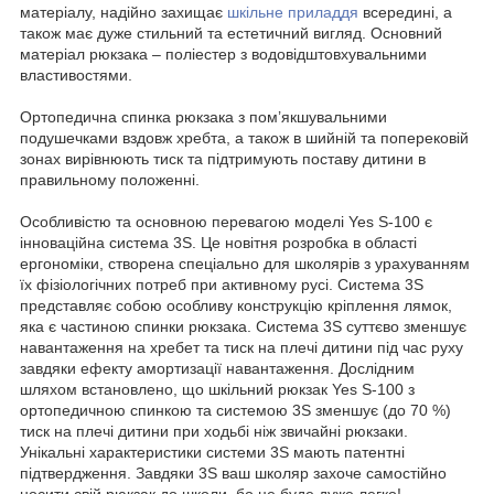
матеріалу, надійно захищає
шкільне приладдя
всередині, а
також має дуже стильний та естетичний вигляд. Основний
матеріал рюкзака – поліестер з водовідштовхувальними
властивостями.
Ортопедична спинка рюкзака з пом’якшувальними
подушечками вздовж хребта, а також в шийній та поперековій
зонах вирівнюють тиск та підтримують поставу дитини в
правильному положенні.
Особливістю та основною перевагою моделі Yes S-100 є
інноваційна система 3S. Це новітня розробка в області
ергономіки, створена спеціально для школярів з урахуванням
їх фізіологічних потреб при активному русі. Система 3S
представляє собою особливу конструкцію кріплення лямок,
яка є частиною спинки рюкзака. Система 3S суттєво зменшує
навантаження на хребет та тиск на плечі дитини під час руху
завдяки ефекту амортизації навантаження. Дослідним
шляхом встановлено, що шкільний рюкзак Yes S-100 з
ортопедичною спинкою та системою 3S зменшує (до 70 %)
тиск на плечі дитини при ходьбі ніж звичайні рюкзаки.
Унікальні характеристики системи 3S мають патентні
підтвердження. Завдяки 3S ваш школяр захоче самостійно
носити свій рюкзак до школи, бо це буде дуже легко!