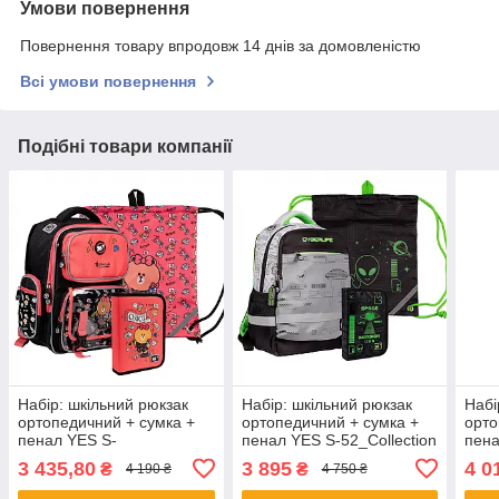
Умови повернення
Повернення товару впродовж 14 днів за домовленістю
Всі умови повернення
Подібні товари компанії
Набір: шкільний рюкзак
Набір: шкільний рюкзак
Набі
ортопедичний + сумка +
ортопедичний + сумка +
орто
пенал YES S-
пенал YES S-52_Collection
пена
101_Collection Line
Cyberlife 559805
Stre
3 435,80
3 895
4 0
₴
₴
4 190 ₴
4 750 ₴
Friends 559787