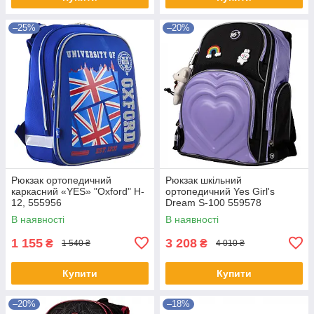
–25%
–20%
Рюкзак ортопедичний
Рюкзак шкільний
каркасний «YES» "Oxford" H-
ортопедичний Yes Girl's
12, 555956
Dream S-100 559578
В наявності
В наявності
1 155
3 208
₴
₴
1 540 ₴
4 010 ₴
Купити
Купити
–20%
–18%