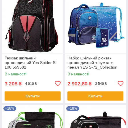
Рюкзак шкільний
Набір: шкільний рюкзак
ортопедичний Yes Spider S-
ортопедичний + сумка +
100 559582
пенал YES S-72_Collection
Space Girl 559812
В наявності
В наявності
3 208
2 902,80
₴
₴
4 010 ₴
3 540 ₴
Купити
Купити
–18%
–18%