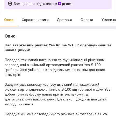
Замовлення під захистом
Опис
Характеристики
Доставка
Оплата
Умови п
Опис
Напівкаркасний рюкзак Yes Anime S-100: ортопедичний та
інноваційний!
Передові технології виконання та функціональні рішенням
впроваджені в шкільний ортопедичний рюкзак Yes S-100
зробили його унікальним та ідеальним рюкзаком для юних
школярів.
Завдяки ущільненому корпусу шкільний напівкаркасний
рюкзак з ортопедичною спинкою S-100 від торгової марки Yes
добре тримає форму навіть при інтенсивному та
довготривалому використанні. Ідеально підходить для дітей
молодших класів.
Передня кишеня ортопедичного рюкзака виготовлена з EVA