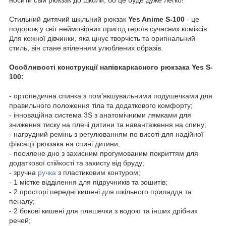
Стильний дитячий шкільний рюкзак
Yes Anime S-100
- це
подорож у світ неймовірних пригод героїв сучасних коміксів.
Для кожної дівчинки, яка цінує творчість та оригінальний
стиль, він стане втіленням улюблених образів.
Особливості конструкції напівкаркасного рюкзака Yes S-
100:
- ортопедична спинка з пом’якшувальними подушечками для
правильного положення тіла та додаткового комфорту;
- інноваційна система 3S з анатомічними лямками для
зниження тиску на плечі дитини та навантаження на спину;
- нагрудний ремінь з регулюванням по висоті для надійної
фіксації рюкзака на спині дитини;
- посилене дно з захисним прогумованим покриттям для
додаткової стійкості та захисту від бруду;
- зручна
ручка
з пластиковим контуром;
- 1 містке відділення для підручників та зошитів;
- 2 просторі передні кишені для шкільного приладдя та
пеналу;
- 2 бокові кишені для пляшечки з водою та інших дрібних
речей;