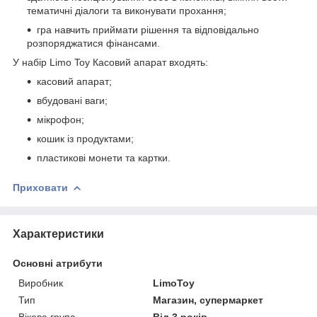
тематичні діалоги та виконувати прохання;
гра навчить приймати рішення та відповідально
розпоряджатися фінансами.
У набір Limo Toy Касовий апарат входять:
касовий апарат;
вбудовані ваги;
мікрофон;
кошик із продуктами;
пластикові монети та картки.
Приховати
Характеристики
Основні атрибути
Виробник
LimoToy
Тип
Магазин, супермаркет
Вікова група
Від 3 років