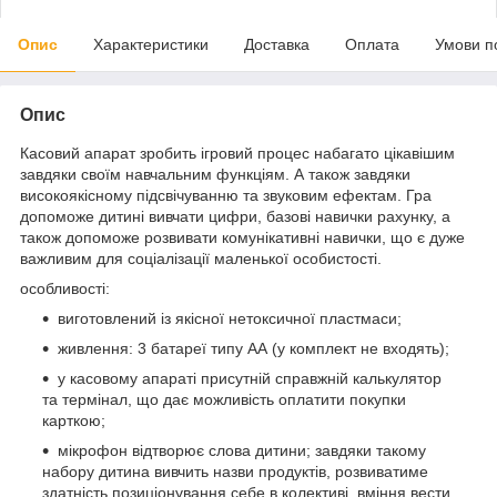
Опис
Характеристики
Доставка
Оплата
Умови п
Опис
Касовий апарат зробить ігровий процес набагато цікавішим
завдяки своїм навчальним функціям. А також завдяки
високоякісному підсвічуванню та звуковим ефектам. Гра
допоможе дитині вивчати цифри, базові навички рахунку, а
також допоможе розвивати комунікативні навички, що є дуже
важливим для соціалізації маленької особистості.
особливості:
виготовлений із якісної нетоксичної пластмаси;
живлення: 3 батареї типу АА (у комплект не входять);
у касовому апараті присутній справжній калькулятор
та термінал, що дає можливість оплатити покупки
карткою;
мікрофон відтворює слова дитини; завдяки такому
набору дитина вивчить назви продуктів, розвиватиме
здатність позиціонування себе в колективі, вміння вести