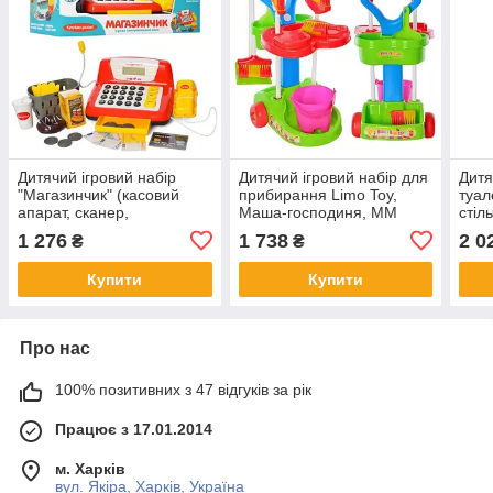
Дитячий ігровий набір
Дитячий ігровий набір для
Дитя
"Магазинчик" (касовий
прибирання Limo Toy,
туал
апарат, сканер,
Маша-господиня, MM
стіль
калькулятор, світло, звук)
0079
аксе
1 276
1 738
2 0
₴
₴
LIMO TOY 7016-1 UA
світ
YL8
Купити
Купити
Про нас
100% позитивних з 47 відгуків за рік
Працює з 17.01.2014
м. Харків
вул. Якіра, Харків, Україна