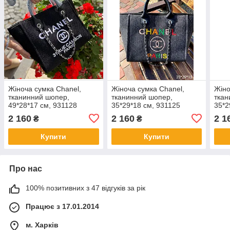
Жіноча сумка Chanel,
Жіноча сумка Chanel,
Жіно
тканинний шопер,
тканинний шопер,
ткан
49*28*17 см, 931128
35*29*18 см, 931125
35*2
2 160
2 160
2 1
₴
₴
Купити
Купити
Про нас
100% позитивних з 47 відгуків за рік
Працює з 17.01.2014
м. Харків