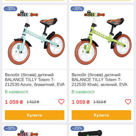
–30%
–30%
Велобіг (біговів) дитячий
Велобіг (біговів) дитячий
BALANCE TILLY Totem T-
BALANCE TILLY Totem T-
212530 Azure, блакитний, EVA
212530 Khaki, зелений, EVA
колеса 12", дзвінок
колеса 12", дзвінок
В наявності
В наявності
1 059
1 059
₴
₴
1 513 ₴
1 513 ₴
Купити
Купити
–30%
–25%