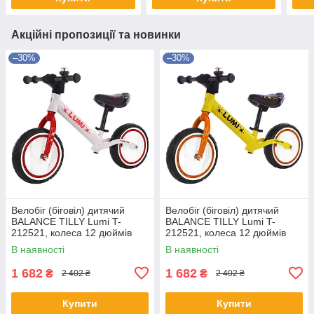
Акційні пропозиції та новинки
–30%
–30%
Велобіг (біговіл) дитячий
Велобіг (біговіл) дитячий
BALANCE TILLY Lumi T-
BALANCE TILLY Lumi T-
212521, колеса 12 дюймів
212521, колеса 12 дюймів
світяться, White, білий
світяться, Yellow, жовтий
В наявності
В наявності
1 682
1 682
₴
₴
2 402 ₴
2 402 ₴
Купити
Купити