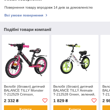
Повернення товару впродовж 14 днів за домовленістю
Всі умови повернення
Подібні товари компанії
Велобіг (біговел) дитячий
Велобіг (біговіл) дитячий
Вело
BALANCE TILLY Monster
BALANCE TILLY Animate
BAL
T-212529 Crimson,
T-212528 Green, зелений,
T-21
рожевий, надувні колеса
ручне гальмо та дзвоник,
блак
2 332
1 829
2 9
₴
₴
12" ручне гальмо
12 дюймів
14" 
Купити
Купити