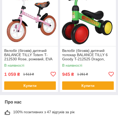
Велобіг (біговів) дитячий
Велобіг (біговів) дитячий
BALANCE TILLY Totem T-
толокар BALANCE TILLY 6
212530 Rose, рожевий, EVA
Goody T-212525 Dragon,
колеса 12", дзвінок
зелений, EVA колеса
В наявності
В наявності
1 059
945
₴
₴
1 513 ₴
1 261 ₴
Купити
Купити
Про нас
100% позитивних з 47 відгуків за рік