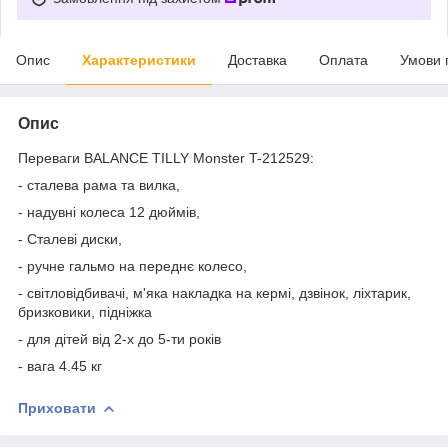
Опис
Характеристики
Доставка
Оплата
Умови 
Опис
Переваги BALANCE TILLY Monster T-212529:
- сталева рама та вилка,
- надувні колеса 12 дюймів,
- Сталеві диски,
- ручне гальмо на переднє колесо,
- світловідбивачі, м'яка накладка на кермі, дзвінок, ліхтарик,
бризковики, підніжка
- для дітей від 2-х до 5-ти років
- вага 4.45 кг
Приховати