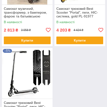
Самокат музичний,
Самокат трюковий Best
трансформер, з бампером,
Scooter "Portal", пеги, HIC-
фарою та батьківською
система, gold PL-91977
ручкою, 3в1, Maraton, K619
В наявності
В наявності
2 813
4 203
₴
₴
3 058 ₴
4 424 ₴
Купити
Купити
–5%
Самокат трюковий Best
Scooter "Portal", пеги, HIC-