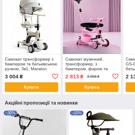
Самокат трансформер з
Самокат музичний,
Само
бампером та батьківською
трансформер, з
GS-0
ручкою, 3в1, Maraton
бампером, фарою та
бать
Smart Baby 669 white
батьківською ручкою, 3в1,
3 004
2 813
2 1
₴
₴
3 058 ₴
Maraton, K619 рожевий
Купити
Купити
Акційні пропозиції та новинки
–30%
–10%