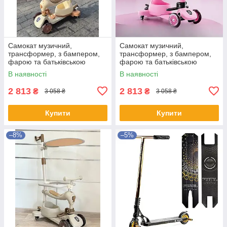
Самокат музичний,
Самокат музичний,
трансформер, з бампером,
трансформер, з бампером,
фарою та батьківською
фарою та батьківською
ручкою, 3в1, Maraton, K619
ручкою, 3в1, Maraton, K619
В наявності
В наявності
беж
рожевий
2 813
2 813
₴
₴
3 058 ₴
3 058 ₴
Купити
Купити
–8%
–5%