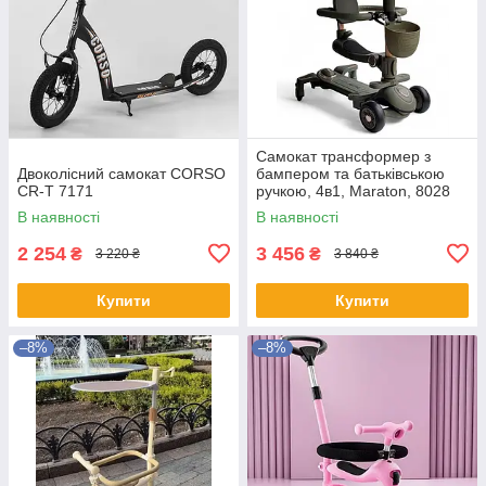
Самокат трансформер з
Двоколісний самокат CORSO
бампером та батьківською
CR-T 7171
ручкою, 4в1, Maraton, 8028
хакі
В наявності
В наявності
2 254
3 456
₴
₴
3 220 ₴
3 840 ₴
Купити
Купити
–8%
–8%