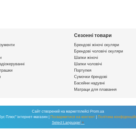
Сезонні товари
трументи
Брендові жіночі окуляри
Брендові чоловічі окуляри
и
Шапки жіночі
адіокеруванні
Шапки чоловічі
іграшки
Портупея
и
Сумочки брендові
Басейни надувні
Матраци для плавання
Сайт створений на маркетплейсі
Prom.ua
"Глобус Плюс" інтернет-магазин |
Поскаржитися на контент
|
Політика конфіденцій
Select Language
▼