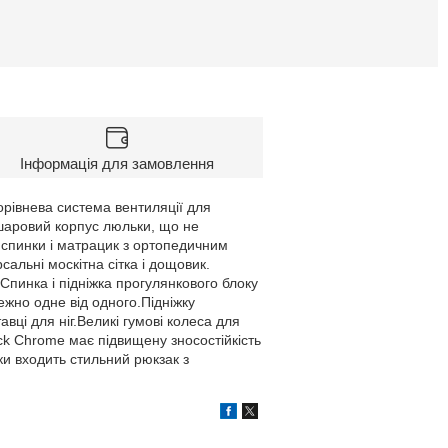
Інформація для замовлення
орівнева система вентиляції для
ошаровий корпус люльки, що не
 спинки і матрацик з ортопедичним
альні москітна сітка і дощовик.
Спинка і підніжка прогулянкового блоку
жно одне від одного.Підніжку
вці для ніг.Великі гумові колеса для
ck Chrome має підвищену зносостійкість
ки входить стильний рюкзак з