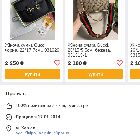
Жіноча сумка Gucci,
Жіноча сумка Gucci,
Жіно
чорна, 22*17*7см., 931626
26*15*5,5см, бежева,
26*1
931519-1
931
2 250
2 180
2 1
₴
₴
Купити
Купити
Про нас
100% позитивних з 47 відгуків за рік
Працює з 17.01.2014
м. Харків
вул. Якіра, Харків, Україна