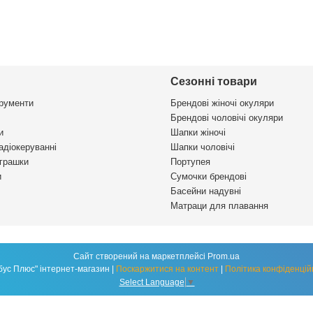
Сезонні товари
трументи
Брендові жіночі окуляри
Брендові чоловічі окуляри
и
Шапки жіночі
адіокеруванні
Шапки чоловічі
іграшки
Портупея
и
Сумочки брендові
Басейни надувні
Матраци для плавання
Сайт створений на маркетплейсі
Prom.ua
"Глобус Плюс" інтернет-магазин |
Поскаржитися на контент
|
Політика конфіденцій
Select Language
▼