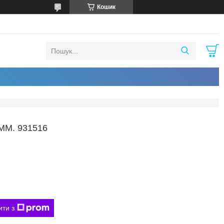
Кошик
ММ. 931516
ити з