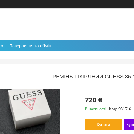
та
Повернення та обмін
РЕМІНЬ ШКІРЯНИЙ GUESS 35 
720 ₴
В наявності
Код:
931516
Купити
Куп