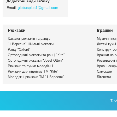
globusplus1@gmail.com
Рюкзаки
Іграшки
Каталог рюкзаків та ранців
Музичні інс
"1 Вересня" Шкільні рюкзаки
Дитячі кухні
Ранці "Oxford"
Конструктор
Ортопедичні рюкзаки та ранці "Kite"
Іграшки на р
Ортопедичні рюкзаки "Josef Otten"
Розвиваючі 
Рюкзаки та сумки молодіжні
Ігрові набор
Рюкзаки для підлітків ТМ "Kite"
Самокати
Молодіжні рюкзаки ТМ "1 Вересня"
Біговели