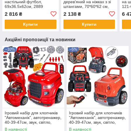
настільний футбол,
дерев'яний на ніжках з зі
на ш
69х36.5х62см, 2889
штангами, 70*60*62 см,
121-
HZ101A
2 816
2 138
6 4
₴
₴
Купити
Купити
Акційні пропозиції та новинки
–10%
–5%
Ігровий набір для хлопчиків
Ігровий набір для хлопчиків
"Автомеханік", автотренажер,
"Автомеханік", автотренажер,
40-39-47см, звук, світло,
40-39-47см, звук, світло,
пульт, 008-978
пульт, 008-979
В наявності
В наявності