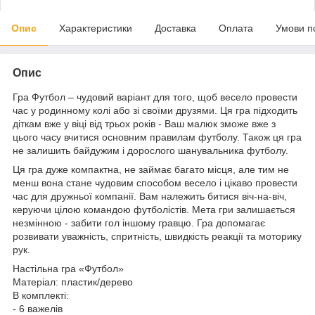
Опис
Характеристики
Доставка
Оплата
Умови п
Опис
Гра Футбол – чудовий варіант для того, щоб весело провести
час у родинному колі або зі своїми друзями. Ця гра підходить
діткам вже у віці від трьох років - Ваш малюк зможе вже з
цього часу вчитися основним правилам футболу. Також ця гра
не залишить байдужим і дорослого шанувальника футболу.
Ця гра дуже компактна, не займає багато місця, але тим не
менш вона стане чудовим способом весело і цікаво провести
час для дружньої компанії. Вам належить битися віч-на-віч,
керуючи цілою командою футболістів. Мета гри залишається
незмінною - забити гол іншому гравцю. Гра допомагає
розвивати уважність, спритність, швидкість реакції та моторику
рук.
Настільна гра «Футбол»
Матеріал: пластик/дерево
В комплекті:
- 6 важелів