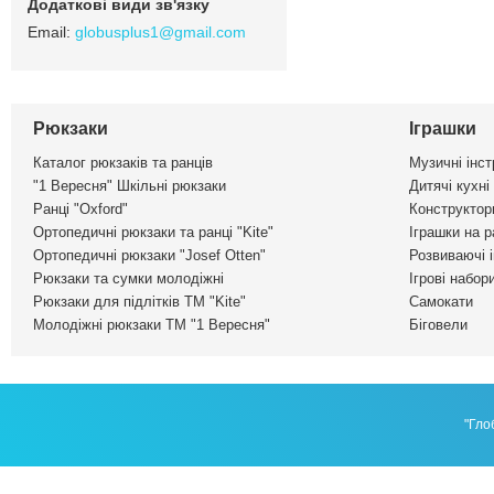
globusplus1@gmail.com
Рюкзаки
Іграшки
Каталог рюкзаків та ранців
Музичні інс
"1 Вересня" Шкільні рюкзаки
Дитячі кухні
Ранці "Oxford"
Конструктор
Ортопедичні рюкзаки та ранці "Kite"
Іграшки на р
Ортопедичні рюкзаки "Josef Otten"
Розвиваючі 
Рюкзаки та сумки молодіжні
Ігрові набор
Рюкзаки для підлітків ТМ "Kite"
Самокати
Молодіжні рюкзаки ТМ "1 Вересня"
Біговели