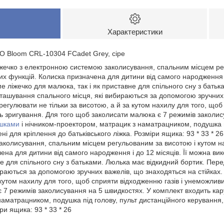
Характеристики
O Bloom CRL-10304 FCadet Grey, сіре
іжечко з електронною системою заколисування, спальним місцем ре
их функцій. Колиска призначена для дитини від самого народження і
е ліжечко для малюка, так і як приставне для спільного сну з батьк
ташування спального місця, які вибираються за допомогою зручних 
егулювати не тільки за висотою, а й за кутом нахилу для того, щоб 
ь зригування. Для того щоб заколисати малюка є 7 режимів заколис
ашками
і нічником-проектором, матрацик з наматрацником, подушка п
ні для кріплення до батьківського ліжка. Розміри ящика: 93 * 33 * 2
колисування, спальним місцем регульованим за висотою і кутом на
ена для дитини від самого народження і до 12 місяців. Її можна ви
не для спільного сну з батьками. Люлька має відкидний бортик. Пер
ираються за допомогою зручних важелів, що знаходяться на стійках
а кутом нахилу для того, щоб сприяти відходженню газів і унеможливи
7 режимів заколисування на 5 швидкостях. У комплект входить кару
аматрацником, подушка під голову, пульт дистанційного керування,
іри ящика: 93 * 33 * 26