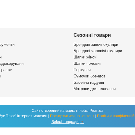
Сезонні товари
трументи
Брендові жіночі окуляри
Брендові чоловічі окуляри
и
Шапки жіночі
адіокеруванні
Шапки чоловічі
іграшки
Портупея
и
Сумочки брендові
Басейни надувні
Матраци для плавання
Сайт створений на маркетплейсі
Prom.ua
"Глобус Плюс" інтернет-магазин |
Поскаржитися на контент
|
Політика конфіденцій
Select Language
▼