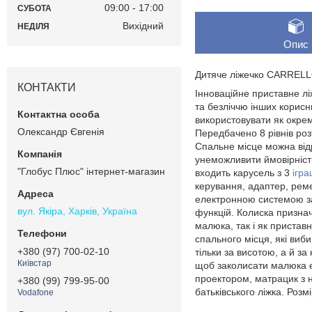
09:00
17:00
СУБОТА
Вихідний
НЕДІЛЯ
Опис
Дитяче ліжечко CARRELL
КОНТАКТИ
Інноваційне приставне л
та безліччю інших корисн
використовувати як окрем
Олександр Євгенія
Передбачено 8 рівнів роз
Спальне місце можна відр
унеможливити ймовірніст
"Глобус Плюс" інтернет-магазин
входить карусель з 3
ігр
керування, адаптер, реме
електронною системою за
вул. Якіра, Харків, Україна
функцій. Колиска признач
малюка, так і як пристав
спального місця, які виб
+380 (97) 700-02-10
тільки за висотою, а й з
Київстар
щоб заколисати малюка є 
проектором, матрацик з н
+380 (99) 799-95-00
батьківського ліжка. Розм
Vodafone