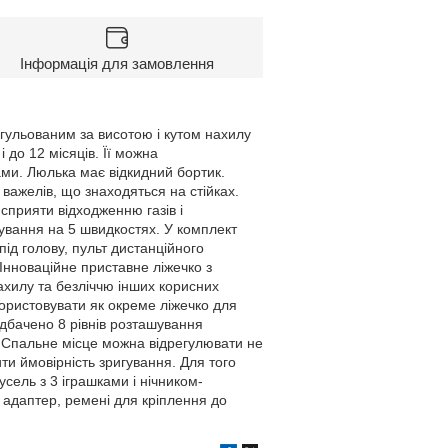
Інформація для замовлення
гульованим за висотою і кутом нахилу
 до 12 місяців. Її можна
ами. Люлька має відкидний бортик.
важелів, що знаходяться на стійках.
сприяти відходженню газів і
ування на 5 швидкостях. У комплект
ід голову, пульт дистанційного
6Інноваційне приставне ліжечко з
хилу та безліччю інших корисних
користовувати як окреме ліжечко для
едбачено 8 рівнів розташування
. Спальне місце можна відрегулювати не
ти ймовірність зригування. Для того
сель з 3 іграшками і нічником-
 адаптер, ремені для кріплення до