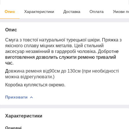
Опис
Характеристики
Доставка
Оплата
Умови п
Опис
Смуга з товстої натуральної турецької шкіри. Пряжка з
якісного сплаву міцних металів. Цей стильний
аксесуар незамінний в гардеробі чоловіка. Добротн
е
виготовлення дозволить служити ременю тривалий
час.
Д
овжина ременя від90см до 130см (при необхідності
можна відрегулювати.)
Коробка купляється окремо.
Приховати
Характеристики
Основні