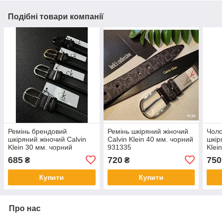
Подібні товари компанії
Ремінь брендовий
Ремінь шкіряний жіночий
Чоло
шкіряний жіночий Calvin
Calvin Klein 40 мм. чорний
шкір
Klein 30 мм. чорний
931335
Klei
930568
чор
685
720
750
₴
₴
Купити
Купити
Про нас