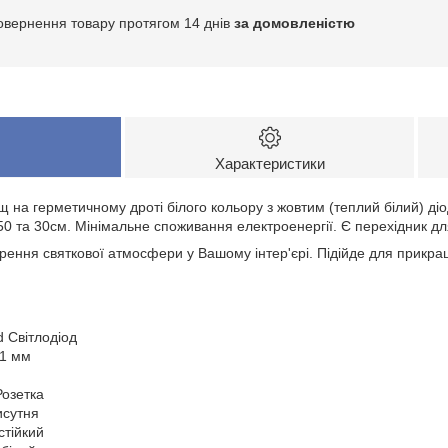
овернення товару протягом 14 днів
за домовленістю
Характеристики
на герметичному дроті білого кольору з жовтим (теплий білий) ді
0 та 30см. Мінімальне споживання електроенергії. Є перехідник д
рення святкової атмосфери у Вашому інтер'єрі. Підійде для прикрашан
Світлодіод
1 мм
озетка
сутня
тійкий