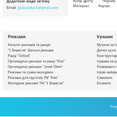
Колір дроту: Чорний, 
Матеріал: Каучук
globusplus1@gmail.com
Рюкзаки
Іграшки
Каталог рюкзаків та ранців
Музичні інс
"1 Вересня" Шкільні рюкзаки
Дитячі кухні
Ранці "Oxford"
Конструктор
Ортопедичні рюкзаки та ранці "Kite"
Іграшки на р
Ортопедичні рюкзаки "Josef Otten"
Розвиваючі 
Рюкзаки та сумки молодіжні
Ігрові набор
Рюкзаки для підлітків ТМ "Kite"
Самокати
Молодіжні рюкзаки ТМ "1 Вересня"
Біговели