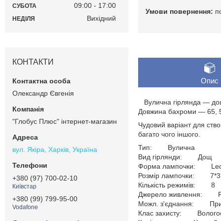
09:00
17:00
СУБОТА
п
Вихідний
НЕДІЛЯ
КОНТАКТИ
Опис
Олександр Євгенія
Вулична гірлянда — дощ 
Довжина бахроми — 65, 5
"Глобус Плюс" інтернет-магазин
Чудовий варіант для ство
багато чого іншого.
Тип: Вулична
вул. Якіра, Харків, Україна
Вид гірлянди: Дощ
Форма лампочки: Led 
Розмір лампочки: 7*3
+380 (97) 700-02-10
Кількість режимів: 8
Київстар
Джерело живлення: Р
+380 (99) 799-95-00
Можл. з'єднання: При
Vodafone
Клас захисту: Вологос