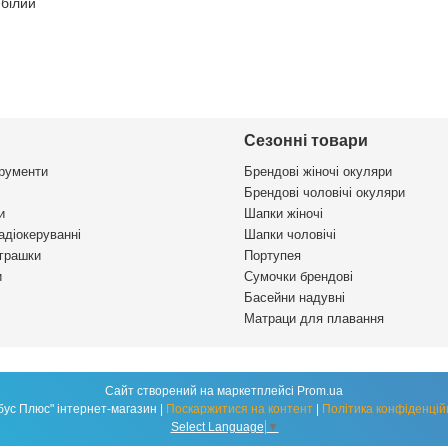
білий
Сезонні товари
трументи
Брендові жіночі окуляри
Брендові чоловічі окуляри
и
Шапки жіночі
адіокеруванні
Шапки чоловічі
іграшки
Портупея
и
Сумочки брендові
Басейни надувні
Матраци для плавання
Сайт створений на маркетплейсі
Prom.ua
"Глобус Плюс" інтернет-магазин |
Поскаржитися на контент
|
Політика конфіденцій
Select Language
▼