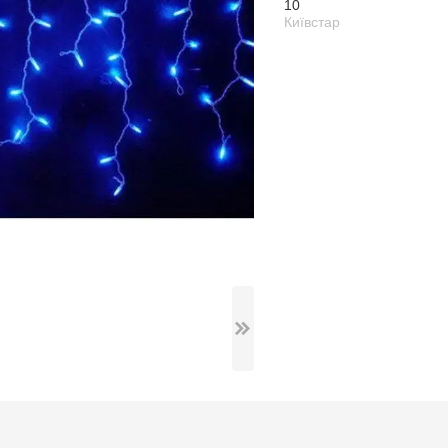
10
Київстар