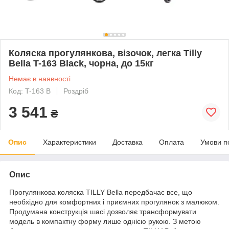
Коляска прогулянкова, візочок, легка Tilly
Bella T-163 Black, чорна, до 15кг
Немає в наявності
Код: T-163 B
Роздріб
3 541
₴
Опис
Характеристики
Доставка
Оплата
Умови п
Опис
Прогулянкова коляска TILLY Bella передбачає все, що
необхідно для комфортних і приємних прогулянок з малюком.
Продумана конструкція шасі дозволяє трансформувати
модель в компактну форму лише однією рукою. З метою