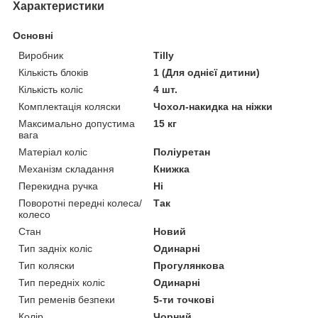
Характеристики
Основні
Виробник
Tilly
Кількість блоків
1 (Для однієї дитини)
Кількість коліс
4 шт.
Комплектація коляски
Чохол-накидка на ніжки
Максимально допустима
15 кг
вага
Матеріал коліс
Поліуретан
Механізм складання
Книжка
Перекидна ручка
Ні
Поворотні передні колеса/
Так
колесо
Стан
Новий
Тип задніх коліс
Одинарні
Тип коляски
Прогулянкова
Тип передніх коліс
Одинарні
Тип ременів безпеки
5-ти точкові
Колір
Чорний