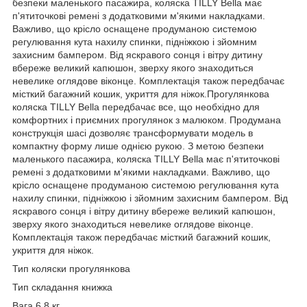
безпеки маленького пасажира, коляска TILLY Bella має
п'ятиточкові ремені з додатковими м'якими накладками.
Важливо, що крісло оснащене продуманою системою
регулювання кута нахилу спинки, підніжкою і зйомним
захисним бампером. Від яскравого сонця і вітру дитину
вбереже великий капюшон, зверху якого знаходиться
невелике оглядове віконце. Комплектація також передбачає
місткий багажний кошик, укриття для ніжок.Прогулянкова
коляска TILLY Bella передбачає все, що необхідно для
комфортних і приємних прогулянок з малюком. Продумана
конструкція шасі дозволяє трансформувати модель в
компактну форму лише однією рукою. З метою безпеки
маленького пасажира, коляска TILLY Bella має п'ятиточкові
ремені з додатковими м'якими накладками. Важливо, що
крісло оснащене продуманою системою регулювання кута
нахилу спинки, підніжкою і зйомним захисним бампером. Від
яскравого сонця і вітру дитину вбереже великий капюшон,
зверху якого знаходиться невелике оглядове віконце.
Комплектація також передбачає місткий багажний кошик,
укриття для ніжок.
Тип коляски прогулянкова
Тип складання книжка
Вага 6,8 кг