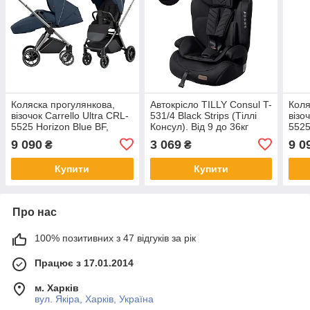
Коляска прогулянкова,
Автокрісло TILLY Consul T-
Коля
візочок Carrello Ultra CRL-
531/4 Black Strips (Тіллі
візо
5525 Horizon Blue BF,
Консул). Від 9 до 36кг
5525
синя, Карелло Ультра, до
Каре
9 090
3 069
9 0
₴
₴
22 кг
Купити
Купити
Про нас
100% позитивних з 47 відгуків за рік
Працює з 17.01.2014
м. Харків
вул. Якіра, Харків, Україна