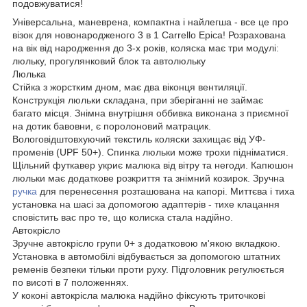
подовжуватися!
Універсальна, маневрена, компактна і найлегша - все це про
візок для новонародженого 3 в 1 Carrello Epica! Розрахована
на вік від народження до 3-х років, коляска має три модулі:
люльку, прогулянковий блок та автолюльку
Люлька
Стійка з жорстким дном, має два віконця вентиляції.
Конструкція люльки складана, при зберіганні не займає
багато місця. Знімна внутрішня оббивка виконана з приємної
на дотик бавовни, є поролоновий матрацик.
Вологовідштовхуючий текстиль коляски захищає від УФ-
променів (UPF 50+). Спинка люльки може трохи підніматися.
Щільний футкавер укриє малюка від вітру та негоди. Капюшон
люльки має додаткове розкриття та знімний козирок. Зручна
ручка
для перенесення розташована на капорі. Миттєва і тиха
установка на шасі за допомогою адаптерів - тихе клацання
сповістить вас про те, що колиска стала надійно.
Автокрісло
Зручне автокрісло групи 0+ з додатковою м'якою вкладкою.
Установка в автомобілі відбувається за допомогою штатних
ременів безпеки тільки проти руху. Підголовник регулюється
по висоті в 7 положеннях.
У коконі автокрісла малюка надійно фіксують триточкові