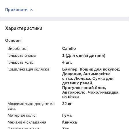
Приховати
Характеристики
Основні
Виробник
Carello
Кількість блоків
1 (Для однієї дитини)
Кількість коліс
4 шт.
Комплектація коляски
Бампер, Кошик для покупок,
Дощовик, Антимоскітна
сітка, Люлька, Сумка для
дитячих речей,
Прогулянковий блок,
Автокрісло, Чохол-накидка
на ніжки
Максимально допустима
22 кг
вага
Матеріал коліс
Гума
Механізм складання
Книжка
Перекидна ручка
Так