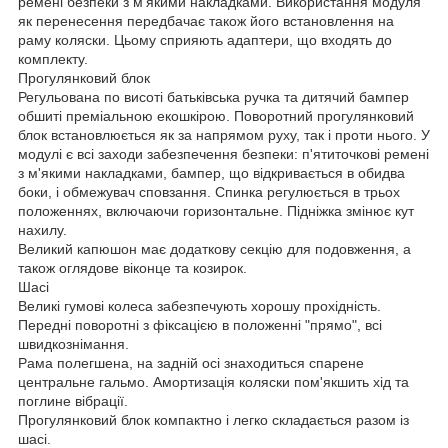
ремені безпеки з м'якими накладками. Використання модуля
як перенесення передбачає також його встановлення на
раму коляски. Цьому сприяють адаптери, що входять до
комплекту.
Прогулянковий блок
Регульована по висоті батьківська ручка та дитячий бампер
обшиті преміальною екошкірою. Поворотний прогулянковий
блок встановлюється як за напрямом руху, так і проти нього. У
модулі є всі заходи забезпечення безпеки: п'ятиточкові ремені
з м'якими накладками, бампер, що відкривається в обидва
боки, і обмежувач сповзання. Спинка регулюється в трьох
положеннях, включаючи горизонтальне. Підніжка змінює кут
нахилу.
Великий капюшон має додаткову секцію для подовження, а
також оглядове віконце та козирок.
Шасі
Великі гумові колеса забезпечують хорошу прохідність.
Передні поворотні з фіксацією в положенні "прямо", всі
швидкознімання.
Рама полегшена, на задній осі знаходиться спарене
центральне гальмо. Амортизація коляски пом'якшить хід та
поглине вібрації.
Прогулянковий блок компактно і легко складається разом із
шасі.