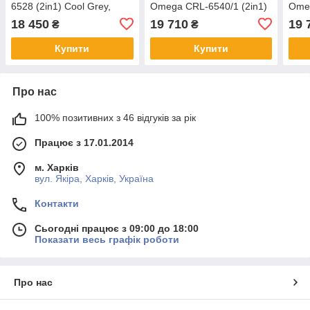
6528 (2in1) Cool Grey,
Omega CRL-6540/1 (2in1)
Omeg
сіра, Карелло Ультімо
Meteor Grey + ліхтарик,
Gala
18 450
19 710
19 
₴
₴
сіра, Карелло Омега
роже
Купити
Купити
Про нас
100% позитивних з 46 відгуків за рік
Працює з 17.01.2014
м. Харків
вул. Якіра, Харків, Україна
Контакти
Сьогодні працює з 09:00 до 18:00
Показати весь графік роботи
Про нас