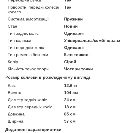
Поворотні передні колеса/
Так
колесо
Система амортизації
Пружини
Стан
Новий
Тип задніх коліс
Одинарні
Тип коляски
Універсальна/комбінована
Тип передніх коліс
Одинарні
Тип ременів безпеки
5-ти точкові
Колір
Сірий
Кількість точок опори
Чотири точки
Розмір коляски в розкладеному вигляді
Вага
12.6 кг
Висота
104 см
Діаметр задніх коліс
24 см
Діаметр передніх коліс
18 см
Довжина
85 см
Ширина
57 см
Додаткові характеристики