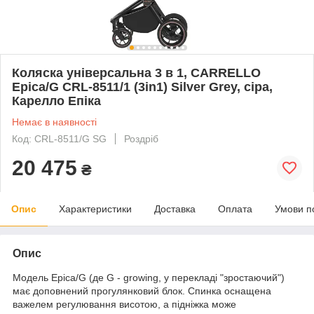
Коляска універсальна 3 в 1, CARRELLO
Epica/G CRL-8511/1 (3in1) Silver Grey, сіра,
Карелло Епіка
Немає в наявності
Код: CRL-8511/G SG
Роздріб
20 475
₴
Опис
Характеристики
Доставка
Оплата
Умови п
Опис
Модель Epica/G (де G - growing, у перекладі "зростаючий")
має доповнений прогулянковий блок. Спинка оснащена
важелем регулювання висотою, а підніжка може