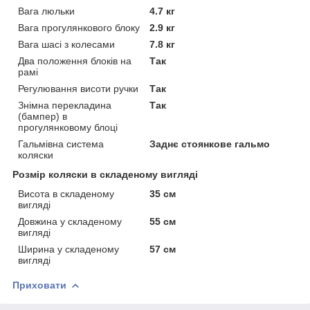
Вага люльки
4.7 кг
Вага прогулянкового блоку
2.9 кг
Вага шасі з колесами
7.8 кг
Два положення блоків на
Так
рамі
Регулювання висоти ручки
Так
Знімна перекладина
Так
(бампер) в
прогулянковому блоці
Гальмівна система
Заднє стоянкове гальмо
коляски
Розмір коляски в складеному вигляді
Висота в складеному
35 см
вигляді
Довжина у складеному
55 см
вигляді
Ширина у складеному
57 см
вигляді
Приховати