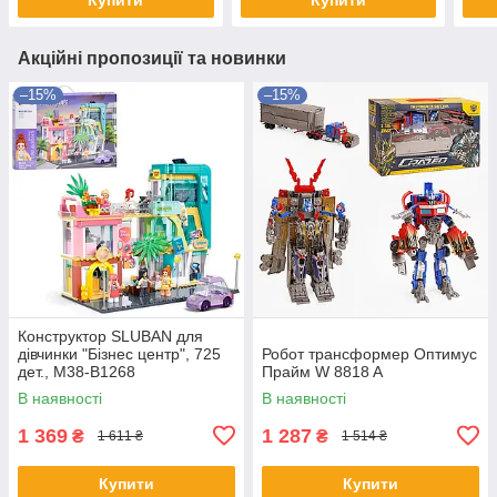
Акційні пропозиції та новинки
–15%
–15%
Конструктор SLUBAN для
дівчинки "Бізнес центр", 725
Робот трансформер Оптимус
дет., M38-B1268
Прайм W 8818 A
В наявності
В наявності
1 369
1 287
₴
₴
1 611 ₴
1 514 ₴
Купити
Купити