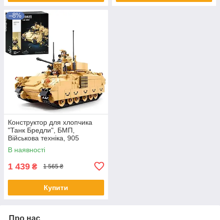
–8%
Конструктор для хлопчика
"Танк Бредли", БМП,
Військова техніка, 905
деталей, SLUBAN M38-B1363
В наявності
1 439
₴
1 565 ₴
Купити
Про нас