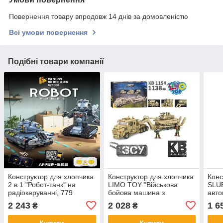
Повернення товару впродовж 14 днів за домовленістю
Всі умови повернення
Подібні товари компанії
Конструктор для хлопчика
Конструктор для хлопчика
Конс
2 в 1 "Робот-танк" на
LIMO TOY "Військова
SLU
радіокеруванні, 779
бойова машина з
авто
деталей, 675006
трейлером та Танком ЗСУ.
раді
2 243
2 028
1 6
₴
₴
Армія" 1138 деталі, KB
дета
1154
Купити
Купити