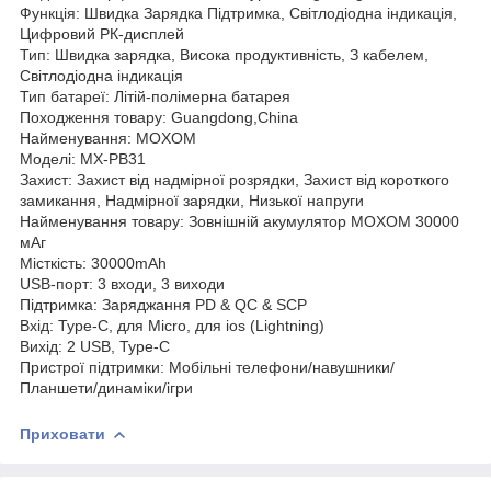
Функція: Швидка Зарядка Підтримка, Світлодіодна індикація,
Цифровий РК-дисплей
Тип: Швидка зарядка, Висока продуктивність, З кабелем,
Світлодіодна індикація
Тип батареї: Літій-полімерна батарея
Походження товару: Guangdong,China
Найменування: MOXOM
Моделі: MX-PB31
Захист: Захист від надмірної розрядки, Захист від короткого
замикання, Надмірної зарядки, Низької напруги
Найменування товару: Зовнішній акумулятор MOXOM 30000
мАг
Місткість: 30000mAh
USB-порт: 3 входи, 3 виходи
Підтримка: Заряджання PD & QC & SCP
Вхід: Type-C, для Micro, для ios (Lightning)
Вихід: 2 USB, Type-C
Пристрої підтримки: Мобільні телефони/навушники/
Планшети/динаміки/ігри
Приховати