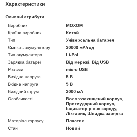
Характеристики
Основні атрибути
Виробник
MOXOM
Країна виробник
Китай
Тип
Універсальна батарея
Ємність акумулятору
30000 мА/год
Тип акумулятора
Li-Pol
Зарядка батареї
Від мережі, Від USB
Роз'єми
micro USB
Вихідна напруга
5 В
Вхідна напруга
5 В
Вихідний струм
3000 мА
Особливості
Вологозахищений корпус,
Протиударний корпус,
Індикатор рівня заряду,
Ліхтарик, Швидка зарядка
Матеріал корпусу
Пластик
Стан
Новий