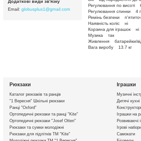
Регулювання по висоті 
globusplus1@gmail.com
Регулювання спинки 4 
Ремінь безпеки п'ятито
Наявність коліс ні
Корзина для іграшок ні
Музика так
Живлення батарейки/ві
Вага виробу 13.7 кг
Рюкзаки
Іграшки
Каталог рюкзаків та ранців
Музичні інс
"1 Вересня" Шкільні рюкзаки
Дитячі кухні
Ранці "Oxford"
Конструктор
Ортопедичні рюкзаки та ранці "Kite"
Іграшки на р
Ортопедичні рюкзаки "Josef Otten"
Розвиваючі 
Рюкзаки та сумки молодіжні
Ігрові набор
Рюкзаки для підлітків ТМ "Kite"
Самокати
Молодіжні рюкзаки ТМ "1 Вересня"
Біговели