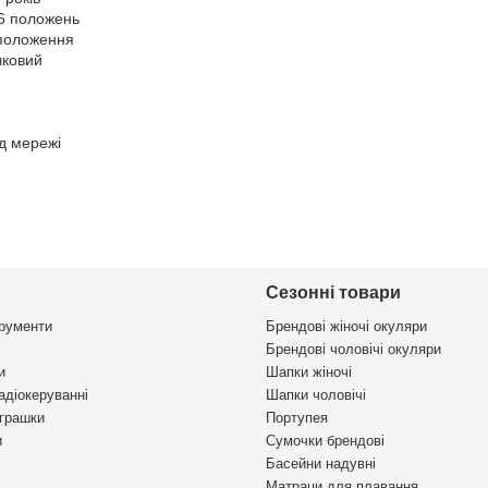
6 положень
положення
чковий
д мережі
Сезонні товари
трументи
Брендові жіночі окуляри
Брендові чоловічі окуляри
и
Шапки жіночі
адіокеруванні
Шапки чоловічі
іграшки
Портупея
и
Сумочки брендові
Басейни надувні
Матраци для плавання