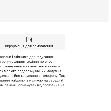
Інформація для замовлення
чалки і стільчика для годування.
 регулюванням сидіння по висоті,
ом. Безшумний маятниковий механізм
иток малюка подбає музичний модуль з
е дистанційне керування з телефону. Так
ування гойдалки з музикою на середній
ові ремені і обмежувач від сповзання на