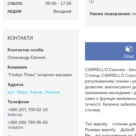
09:00
17:00
СУБОТА
Вихідний
НЕДІЛЯ
п
КОНТАКТИ
Опис
Олександр Євгенія
CARRELLO Cascata - багат
"Глобус Плюс" інтернет-магазин
Стілець CARRELLO Cascat
регулюванням спинки і р
дозволяє заколисувати ди
вул. Якіра, Харків, Україна
приємними мелодіями і д
само є функція виявленн
гучності. Безпека забезпе
+380 (97) 700-02-10
столику.
Київстар
+380 (99) 799-95-00
Тип виробу стільчик для
Vodafone
Розміри виробу ДхШхВ:
Вік від народження до 3