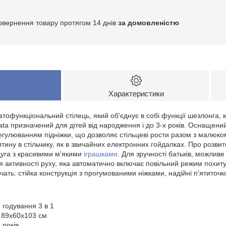
овернення товару протягом 14 днів
за домовленістю
Характеристики
офункціональний стілець, який об'єднує в собі функції шезлонга, ка
a призначений для дітей від народження і до 3-х років. Оснащений
егулюванням підніжки, що дозволяє стільцеві рости разом з малюк
тину в стільчику, як в звичайних електронних гойдалках. Про розв
уга з красивими м'якими
іграшками
. Для зручності батьків, можлив
я активності руху, яка автоматично включає повільний режим похит
чать: стійка конструкція з прогумованими ніжками, надійні п'ятиточк
 годування 3 в 1
 89х60х103 см
 років