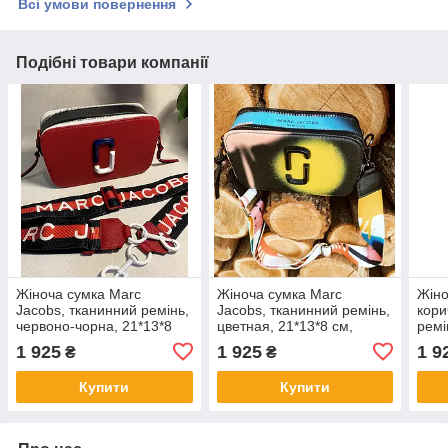
Всі умови повернення
Подібні товари компанії
Жіноча сумка Marc
Жіноча сумка Marc
Жіно
Jacobs, тканинний ремінь,
Jacobs, тканинний ремінь,
кори
червоно-чорна, 21*13*8
цветная, 21*13*8 см,
ремі
см, 931403
931398
1 925
1 925
1 9
₴
₴
Купити
Купити