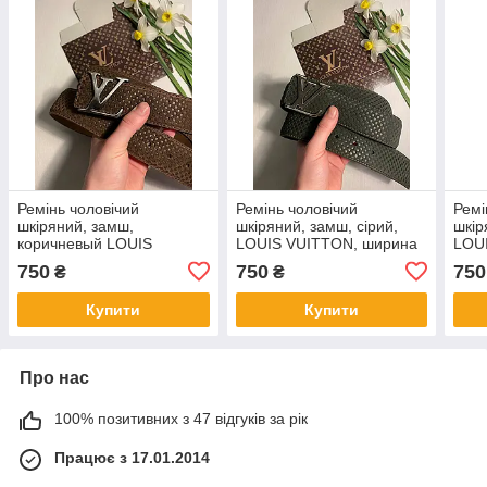
Ремінь чоловічий
Ремінь чоловічий
Ремі
шкіряний, замш,
шкіряний, замш, сірий,
шкір
коричневый LOUIS
LOUIS VUITTON, ширина
LOU
VUITTON, ширина 40 мм.
40 мм. 931368
40 м
750
750
750
₴
₴
931365
Купити
Купити
Про нас
100% позитивних з 47 відгуків за рік
Працює з 17.01.2014