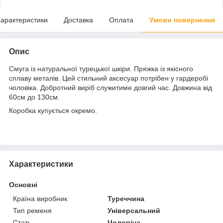
арактеристики
Доставка
Оплата
Умови повернення
Опис
Смуга із натуральної турецької шкіри. Пряжка із якісного
сплаву металів. Цей стильний аксесуар потрібен у гардеробі
чоловіка. Добротний виріб служитиме довгий час. Довжина від
60см до 130см.
Коробка купується окремо.
Характеристики
Основні
Країна виробник
Туреччина
Тип ременя
Універсальний
Стать
Чоловіча