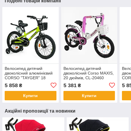
Подібні товари компанії
Велосипед дитячий
Велосипед дитячий
Вело
двоколісний алюмінієвий
двоколісний Corso MAXIS,
двок
CORSO "TAYGER" 18
20 дюймів, CL-20460
COR
дюймів, TG-82159
дюйм
5 858
5 381
5 8
₴
₴
Купити
Купити
Акційні пропозиції та новинки