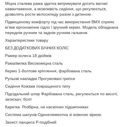
Міцна сталева рама здатна витримувати досить вагомі
навантаження, а можливість сидіння, що регулюється,
дозволять рости велосипеду разом з дитиною.
Підвищеному комфорту під час використання BMX сприяє
м'яке ергономічне сідло і зручний кермо. Модель обладнана
переднім ручним та заднім ручним гальмом.
Характеристики товару
БЕЗ ДОДАТКОВИХ БІЧНИХ КОЛІС
Рамер колеса 18 дюймів
Рама/вилка Високоміцна сталь
Кермо 1-болтове кріплення, фарбована сталь.
Рульові накладки Прогумовані грипси
Сидіння Кожзам покращеного типу
Підсідальний штир Фарбована сталь, регулюється по висоті,
затискач: болт
Каретка Розбірна, на насипних підшипниках
Система шатунів Одноелементна зі знімною зіркою
Захист ланцюга Р-подібний