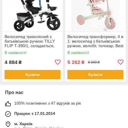
Велосипед триколісний з
Велосипед-трансформер, 4 в
батьківською ручкою TILLY
1: велосипед з батьківською
FLIP T-390/1, складається,
ручкою, велобіг, толокар, Best
поворотне сидіння, зелений
Trike BS-12-303
В наявності
В наявності
4 884
5 262
₴
₴
6 049 ₴
Купити
Купити
Про нас
100% позитивних з 47 відгуків за рік
Працює з 17.01.2014
м. Харків