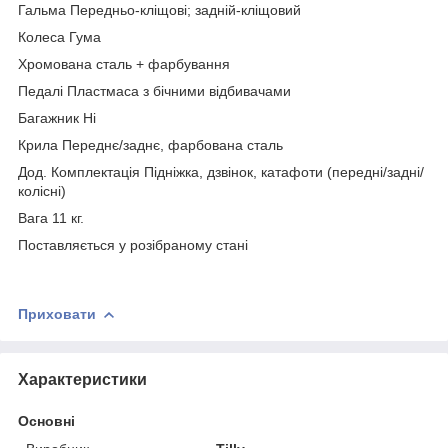
Гальма Передньо-кліщові; задній-кліщовий
Колеса Гума
Хромована сталь + фарбування
Педалі Пластмаса з бічними відбивачами
Багажник Ні
Крила Переднє/заднє, фарбована сталь
Дод. Комплектація Підніжка, дзвінок, катафоти (передні/задні/
колісні)
Вага 11 кг.
Поставляється у розібраному стані
Приховати
Характеристики
Основні