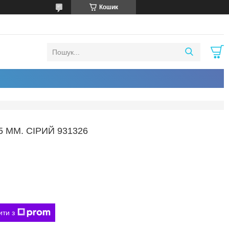
Кошик
 ММ. СІРИЙ 931326
ити з