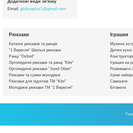
globusplus1@gmail.com
Рюкзаки
Іграшки
Каталог рюкзаків та ранців
Музичні інс
"1 Вересня" Шкільні рюкзаки
Дитячі кухні
Ранці "Oxford"
Конструктор
Ортопедичні рюкзаки та ранці "Kite"
Іграшки на р
Ортопедичні рюкзаки "Josef Otten"
Розвиваючі 
Рюкзаки та сумки молодіжні
Ігрові набор
Рюкзаки для підлітків ТМ "Kite"
Самокати
Молодіжні рюкзаки ТМ "1 Вересня"
Біговели