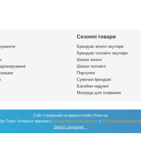
Сезонні товари
трументи
Брендові жіночі окуляри
Брендові чоловічі окуляри
и
Шапки жіночі
адіокеруванні
Шапки чоловічі
іграшки
Портупея
и
Сумочки брендові
Басейни надувні
Матраци для плавання
Сайт створений на маркетплейсі
Prom.ua
"Глобус Плюс" інтернет-магазин |
Поскаржитися на контент
|
Політика конфіденцій
Select Language
▼