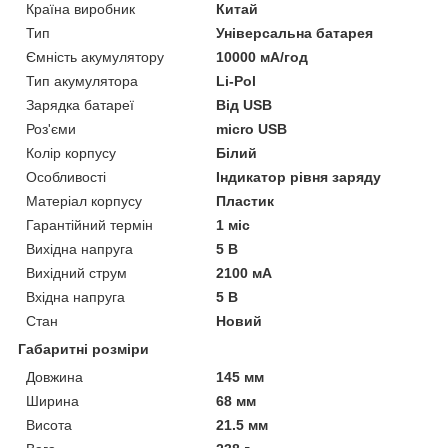
Країна виробник
Китай
Тип
Універсальна батарея
Ємність акумулятору
10000 мА/год
Тип акумулятора
Li-Pol
Зарядка батареї
Від USB
Роз'єми
micro USB
Колір корпусу
Білий
Особливості
Індикатор рівня заряду
Матеріал корпусу
Пластик
Гарантійний термін
1 міс
Вихідна напруга
5 В
Вихідний струм
2100 мА
Вхідна напруга
5 В
Стан
Новий
Габаритні розміри
Довжина
145 мм
Ширина
68 мм
Висота
21.5 мм