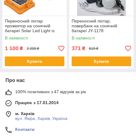
Переносний ліхтар
Переносний ліхтар,
прожектор на сонячній
повербанк на сонячній
батареї Solar Led Light із
батареї JY-1178
функцією power bank
В наявності
В наявності
1 100
371
₴
₴
2 200 ₴
619 ₴
Купити
Купити
Про нас
100% позитивних з 47 відгуків за рік
Працює з 17.01.2014
м. Харків
вул. Якіра, Харків, Україна
Контакти