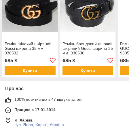
Ремінь жіночий шкіряний
Ремінь брендовий жіночий
Ремі
Gucci ширина 35 мм.
шкіряний Gucci ширина 35
GUC
930532
мм. 930530
930
685
685
685
₴
₴
Купити
Купити
Про нас
100% позитивних з 47 відгуків за рік
Працює з 17.01.2014
м. Харків
вул. Якіра, Харків, Україна