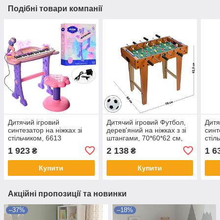
Подібні товари компанії
Дитячий ігровий
Дитячий ігровий Футбол,
Дитя
синтезатор на ніжках зі
дерев'яний на ніжках з зі
синт
стільчиком, 6613
штангами, 70*60*62 см,
стіл
HZ101A
47*2
1 923
2 138
1 6
₴
₴
Купити
Купити
Акційні пропозиції та новинки
–37%
–18%