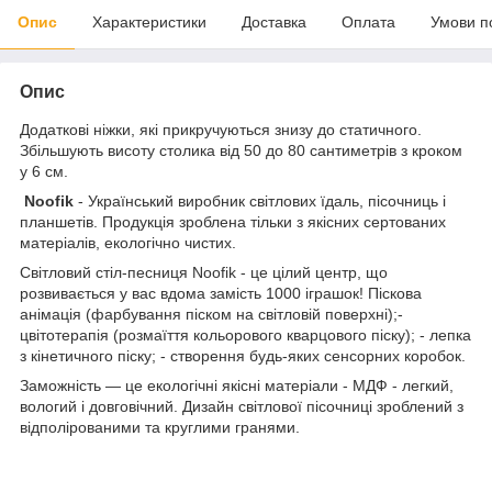
Опис
Характеристики
Доставка
Оплата
Умови п
Опис
Додаткові ніжки, які прикручуються знизу до статичного.
Збільшують висоту столика від 50 до 80 сантиметрів з кроком
у 6 см.
Noofik
- Український виробник світлових їдаль, пісочниць і
планшетів. Продукція зроблена тільки з якісних сертованих
матеріалів, екологічно чистих.
Світловий стіл-песниця Noofik - це цілий центр, що
розвивається у вас вдома замість 1000 іграшок! Піскова
анімація (фарбування піском на світловій поверхні);-
цвітотерапія (розмаїття кольорового кварцового піску); - лепка
з кінетичного піску; - створення будь-яких сенсорних коробок.
Заможність — це екологічні якісні матеріали - МДФ - легкий,
вологий і довговічний. Дизайн світлової пісочниці зроблений з
відполірованими та круглими гранями.