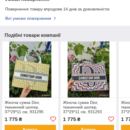
Повернення товару впродовж 14 днів за домовленістю
Всі умови повернення
Подібні товари компанії
Жіноча сумка Dior,
Жіноча сумка Dior,
Жіно
тканинний шопер,
тканинний шопер,
ткан
37*29*11 см, 931295
37*29*11 см, 931293
37*2
1 775
1 775
1 7
₴
₴
Купити
Купити