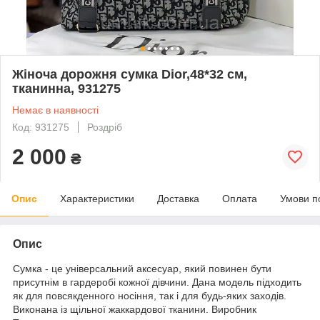
Жіноча дорожня сумка Dior,48*32 см,
тканинна, 931275
Немає в наявності
Код: 931275
Роздріб
2 000
₴
Опис
Характеристики
Доставка
Оплата
Умови п
Опис
Сумка - це універсальний аксесуар, який повинен бути
присутнім в гардеробі кожної дівчини. Дана модель підходить
як для повсякденного носіння, так і для будь-яких заходів.
Виконана із щільної жаккардової тканини. Виробник