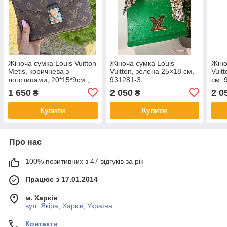
Жіноча сумка Louis Vuitton
Жіноча сумка Louis
Жіно
Metis, коричнева з
Vuitton, зелена 25×18 см,
Vuit
логотипами, 20*15*9см.,
931281-3
см, 
931622
1 650
2 050
2 0
₴
₴
Купити
Купити
Про нас
100% позитивних з 47 відгуків за рік
Працює з 17.01.2014
м. Харків
вул. Якіра, Харків, Україна
Контакти