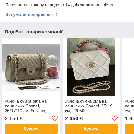
Повернення товару впродовж 14 днів за домовленістю
Всі умови повернення
Подібні товари компанії
Жіноча сумка біла на
Жіноча сумка біла на
Жіно
ланцюжку Chanel,
ланцюжку Chanel, 25*19
ланц
26*17*10 см, бежева,
см, 930500
см, 
931042
2 150
2 050
1 8
₴
₴
Купити
Купити