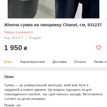
Жіноча сумка на ланцюжку Chanel, см, 931237
Немає в наявності
Код: 931237
Роздріб
1 950
₴
Опис
Характеристики
Доставка
Оплата
Умови п
Опис
Сумка — це універсальний аксесуар, який має бути в
гардеробі в кожної дівчини. Ця модель підходить як для
повсякденного носіння, так і для якихось заходів. Виготовлена
з м'якої на дотик екошкіри.
Розмір см