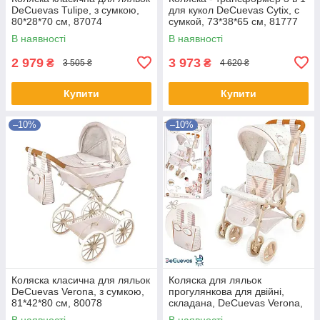
DeCuevas Tulipe, з сумкою,
для кукол DeCuevas Cytix, с
80*28*70 см, 87074
сумкой, 73*38*65 см, 81777
В наявності
В наявності
2 979
3 973
₴
₴
3 505 ₴
4 620 ₴
Купити
Купити
–10%
–10%
Коляска класична для ляльок
Коляска для ляльок
DeCuevas Verona, з сумкою,
прогулянкова для двійні,
81*42*80 см, 80078
складана, DeCuevas Verona,
40*70*72см, 90378
В наявності
В наявності