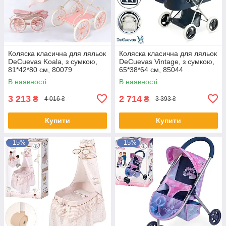
Коляска класична для ляльок
Коляска класична для ляльок
DeCuevas Koala, з сумкою,
DeCuevas Vintage, з сумкою,
81*42*80 см, 80079
65*38*64 см, 85044
В наявності
В наявності
3 213
2 714
₴
₴
4 016 ₴
3 393 ₴
Купити
Купити
–15%
–15%