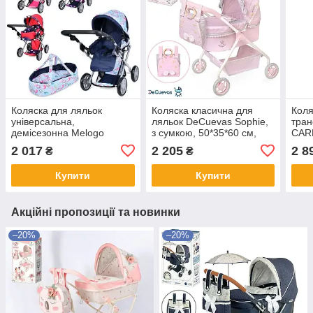
Коляска для ляльок
Коляска класична для
Коля
універсальна,
ляльок DeCuevas Sophie,
тран
демісезонна Melogo
з сумкою, 50*35*60 см,
CAR
9346/016/81100, 6
86075
сумк
2 017
2 205
2 8
₴
₴
кольорів
HOT
Купити
Купити
Акційні пропозиції та новинки
–20%
–20%