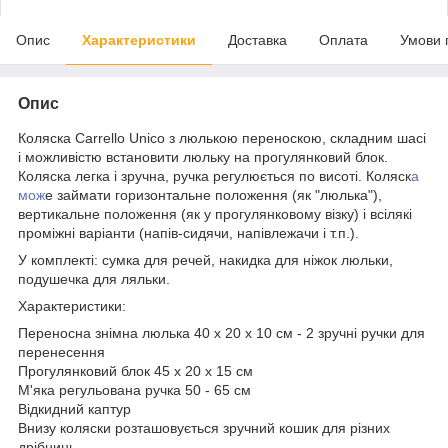
Опис
Характеристики
Доставка
Оплата
Умови 
Опис
Коляска Carrello Unico з люлькою переноскою, складним шасі
і можливістю встановити люльку на прогулянковий блок.
Коляска легка і зручна, ручка регулюється по висоті. Коляск
а
мож
е займати горизонтальне положення (як "люлька"),
вертикальне положення (як у прогулянковому візку) і всілякі
проміжні варіанти (напів-сидячи, напівлежачи і т.п.).
У комплекті: сумка для речей, накидка для ніжок люльки,
подушечка для ляльки.
Характеристики:
Переносна знімна люлька 40 х 20 х 10 см - 2 зручні ручки для
перенесення
Прогулянковий блок 45 х 20 х 15 см
М'яка регульована ручка 50 - 65 см
Відкидний каптур
Внизу коляски розташовується зручний кошик для різних
дрібниць.