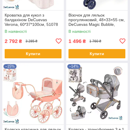
Кроватка для кукол з
Візочок для ляльок
балдахіном DeCuevas
прогулянковий, 48×33×55 см,
Verona, 60*37*100см, 51078
DeCuevas Magic Bubble,
90276
В наявності
В наявності
2 792
1 496
₴
₴
3 285 ₴
1 760 ₴
Купити
Купити
–15%
–14%
Коляска класична для ляльок
Коляска - трансформер 3 в 1