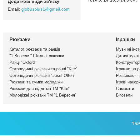
Розмір: 24*18,5*14,5 см.
globusplus1@gmail.com
Рюкзаки
Іграшки
Каталог рюкзаків та ранців
Музичні інс
"1 Вересня" Шкільні рюкзаки
Дитячі кухні
Ранці "Oxford"
Конструктор
Ортопедичні рюкзаки та ранці "Kite"
Іграшки на р
Ортопедичні рюкзаки "Josef Otten"
Розвиваючі 
Рюкзаки та сумки молодіжні
Ігрові набор
Рюкзаки для підлітків ТМ "Kite"
Самокати
Молодіжні рюкзаки ТМ "1 Вересня"
Біговели