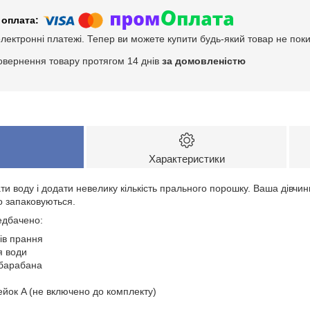
електронні платежі. Тепер ви можете купити будь-який товар не пок
овернення товару протягом 14 днів
за домовленістю
Характеристики
и воду і додати невелику кількість прального порошку. Ваша дівчи
о запаковуються.
едбачено:
ів прання
я води
 барабана
ейок A (не включено до комплекту)