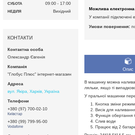
09:00
17:00
СУБОТА
Вихідний
НЕДІЛЯ
У компанії підключені 
п
КОНТАКТИ
Олександр Євгенія
Опис
"Глобус Плюс" інтернет-магазин
В машинку можна наливат
ляльки, якщо ті випадков
вул. Якіра, Харків, Україна
У пральної машинки пер
Кнопка зміни режим
+380 (97) 700-02-10
Висік для наливанн
Київстар
Функція обертання
Слив води
+380 (99) 799-95-00
Працює від 2 батар
Vodafone