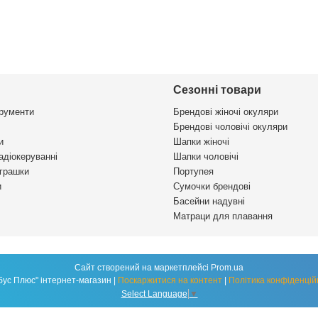
Сезонні товари
трументи
Брендові жіночі окуляри
Брендові чоловічі окуляри
и
Шапки жіночі
адіокеруванні
Шапки чоловічі
іграшки
Портупея
и
Сумочки брендові
Басейни надувні
Матраци для плавання
Сайт створений на маркетплейсі
Prom.ua
"Глобус Плюс" інтернет-магазин |
Поскаржитися на контент
|
Політика конфіденцій
Select Language
▼