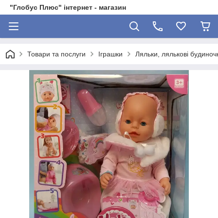
"Глобус Плюс" інтернет - магазин
Товари та послуги
Іграшки
Ляльки, лялькові будиноч