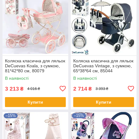
Коляска класична для ляльок
Коляска класична для ляльок
DeCuevas Koala, з сумкою,
DeCuevas Vintage, з сумкою,
81*42*80 см, 80079
65*38*64 см, 85044
В наявності
В наявності
3 213
2 714
₴
₴
4 016 ₴
3 393 ₴
Купити
Купити
–15%
–15%