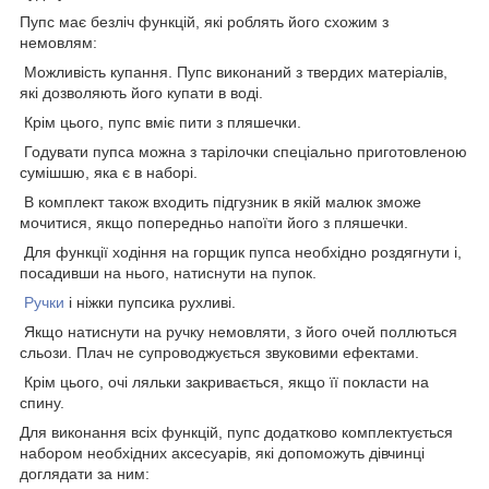
Пупс має безліч функцій, які роблять його схожим з
немовлям:
Можливість купання. Пупс виконаний з твердих матеріалів,
які дозволяють його купати в воді.
Крім цього, пупс вміє пити з пляшечки.
Годувати пупса можна з тарілочки спеціально приготовленою
сумішшю, яка є в наборі.
В комплект також входить підгузник в якій малюк зможе
мочитися, якщо попередньо напоїти його з пляшечки.
Для функції ходіння на горщик пупса необхідно роздягнути і,
посадивши на нього, натиснути на пупок.
Ручки
і ніжки пупсика рухливі.
Якщо натиснути на ручку немовляти, з його очей поллються
сльози. Плач не супроводжується звуковими ефектами.
Крім цього, очі ляльки закривається, якщо її покласти на
спину.
Для виконання всіх функцій, пупс додатково комплектується
набором необхідних аксесуарів, які допоможуть дівчинці
доглядати за ним: