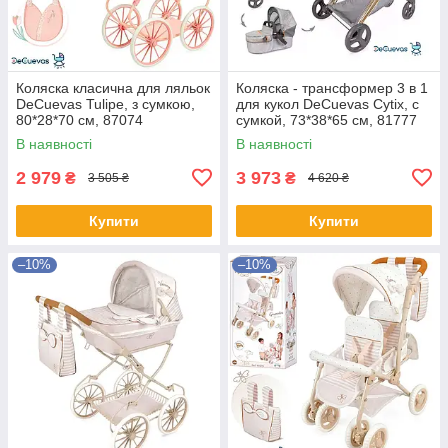
Коляска класична для ляльок
Коляска - трансформер 3 в 1
DeCuevas Tulipe, з сумкою,
для кукол DeCuevas Cytix, с
80*28*70 см, 87074
сумкой, 73*38*65 см, 81777
В наявності
В наявності
2 979
3 973
₴
₴
3 505 ₴
4 620 ₴
Купити
Купити
–10%
–10%