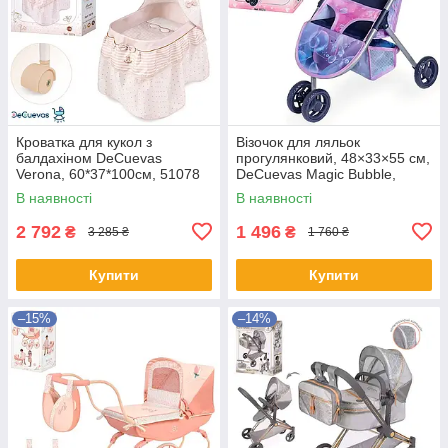
Кроватка для кукол з
Візочок для ляльок
балдахіном DeCuevas
прогулянковий, 48×33×55 см,
Verona, 60*37*100см, 51078
DeCuevas Magic Bubble,
90276
В наявності
В наявності
2 792
1 496
₴
₴
3 285 ₴
1 760 ₴
Купити
Купити
–15%
–14%