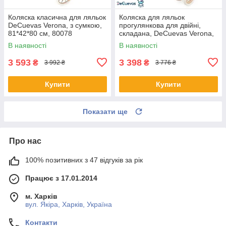
Коляска класична для ляльок
Коляска для ляльок
DeCuevas Verona, з сумкою,
прогулянкова для двійні,
81*42*80 см, 80078
складана, DeCuevas Verona,
40*70*72см, 90378
В наявності
В наявності
3 593
3 398
₴
₴
3 992 ₴
3 776 ₴
Купити
Купити
Показати ще
Про нас
100% позитивних з 47 відгуків за рік
Працює з 17.01.2014
м. Харків
вул. Якіра, Харків, Україна
Контакти