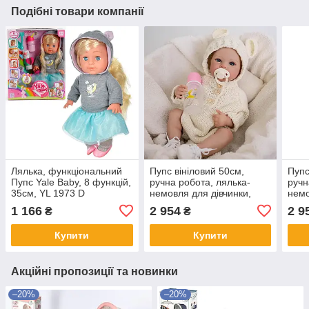
Подібні товари компанії
Лялька, функціональний
Пупс вініловий 50см,
Пупс
Пупс Yale Baby, 8 функцій,
ручна робота, лялька-
ручн
35см, YL 1973 D
немовля для дівчинки,
немо
Baby born 14
Baby
1 166
2 954
2 9
₴
₴
Купити
Купити
Акційні пропозиції та новинки
–20%
–20%