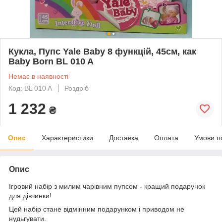
Кукла, Пупс Yale Baby 8 функцій, 45см, как
Baby Born BL 010 A
Немає в наявності
Код: BL 010 A
Роздріб
1 232
₴
Опис
Характеристики
Доставка
Оплата
Умови п
Опис
Ігровий набір з милим чарівним пупсом - кращий подарунок
для дівчинки!
Цей набір стане відмінним подарунком і приводом не
нудьгувати.