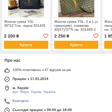
Жіноча сумка YSL
Жіноча сумка YSL, 2 в 1 (з
Жіно
30*31*7см, чорна 931435
гаманцем), оливкова
ланц
40(57)*37*5 см, 931489-2
см, 
2 200
2 250
1 8
₴
₴
Купити
Купити
Про нас
100% позитивних з 47 відгуків за рік
Працює з 17.01.2014
м. Харків
вул. Якіра, Харків, Україна
Контакти
Сьогодні працює з 09:00 до 18:00