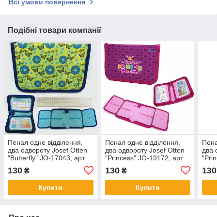
Всі умови повернення
Подібні товари компанії
Пенал одне відділення,
Пенал одне відділення,
Пена
два одвороту Josef Otten
два одвороту Josef Otten
два 
"Butterfly" JO-17043, арт.
"Princess" JO-19172, арт.
"Pri
524149
524231
524
130
130
130
₴
₴
Купити
Купити