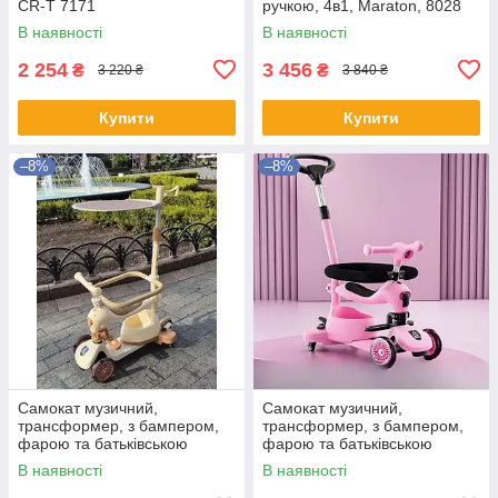
CR-T 7171
ручкою, 4в1, Maraton, 8028
хакі
В наявності
В наявності
2 254
3 456
₴
₴
3 220 ₴
3 840 ₴
Купити
Купити
–8%
–8%
Самокат музичний,
Самокат музичний,
трансформер, з бампером,
трансформер, з бампером,
фарою та батьківською
фарою та батьківською
ручкою, 3в1, Maraton, K619
ручкою, 3в1, Maraton, K619
В наявності
В наявності
беж
рожевий