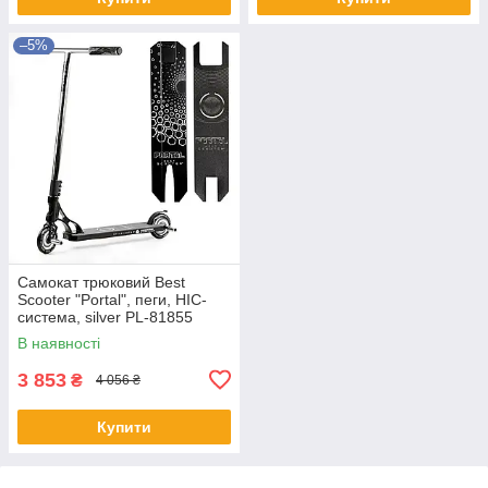
–5%
Самокат трюковий Best
Scooter "Portal", пеги, HIC-
система, silver PL-81855
В наявності
3 853
₴
4 056 ₴
Купити