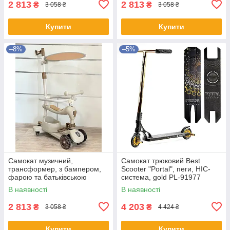
2 813
2 813
₴
₴
3 058 ₴
3 058 ₴
Купити
Купити
–8%
–5%
Самокат музичний,
Самокат трюковий Best
трансформер, з бампером,
Scooter "Portal", пеги, HIC-
фарою та батьківською
система, gold PL-91977
ручкою, 3в1, Maraton, K619
В наявності
В наявності
2 813
4 203
₴
₴
3 058 ₴
4 424 ₴
Купити
Купити