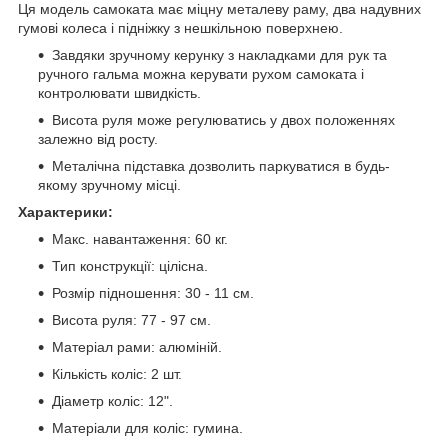
Ця модель самоката має міцну металеву раму, два надувних
гумові колеса і підніжку з нешкільною поверхнею.
Завдяки зручному керунку з накладками для рук та
ручного гальма можна керувати рухом самоката і
контролювати швидкість.
Висота руля може регулюватись у двох положеннях
залежно від росту.
Металічна підставка дозволить паркуватися в будь-
якому зручному місці.
Характерики:
Макс. навантаження: 60 кг.
Тип конструкції: цілісна.
Розмір підношення: 30 - 11 см.
Висота руля: 77 - 97 см.
Матеріал рами: алюміній.
Кількість коліс: 2 шт.
Діаметр коліс: 12".
Матеріали для коліс: гумина.