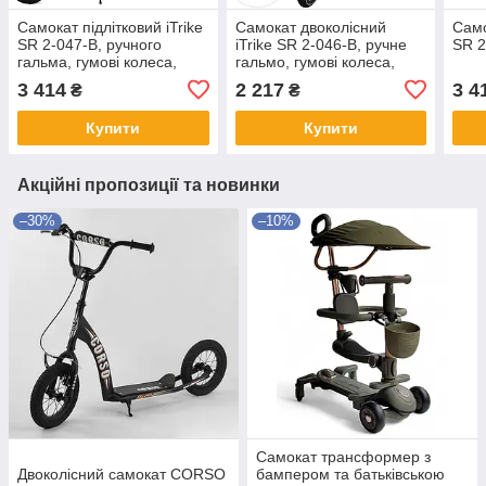
Самокат підлітковий iTrike
Самокат двоколісний
Само
SR 2-047-B, ручного
iTrike SR 2-046-B, ручне
SR 2
гальма, гумові колеса,
гальмо, гумові колеса,
чорний.
чорний.
3 414
2 217
3 4
₴
₴
Купити
Купити
Акційні пропозиції та новинки
–30%
–10%
Самокат трансформер з
Двоколісний самокат CORSO
бампером та батьківською