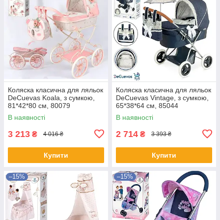
Коляска класична для ляльок
Коляска класична для ляльок
DeCuevas Koala, з сумкою,
DeCuevas Vintage, з сумкою,
81*42*80 см, 80079
65*38*64 см, 85044
В наявності
В наявності
3 213
2 714
₴
₴
4 016 ₴
3 393 ₴
Купити
Купити
–15%
–15%