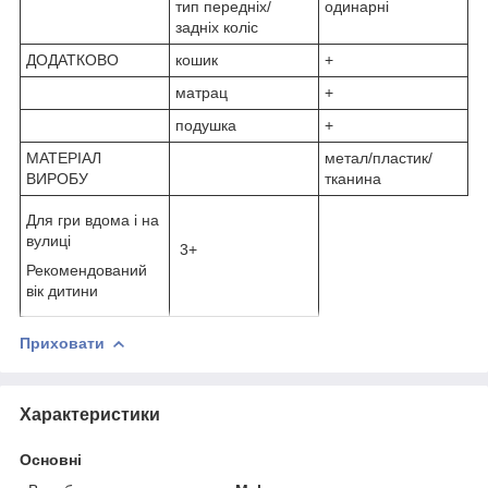
тип передніх/
одинарні
задніх коліс
ДОДАТКОВО
кошик
+
матрац
+
подушка
+
МАТЕРІАЛ
метал/пластик/
ВИРОБУ
тканина
Для гри вдома і на
вулиці
3+
Рекомендований
вік дитини
Приховати
Характеристики
Основні