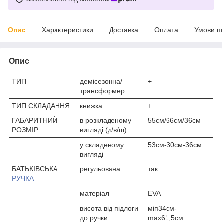
Опис
Характеристики
Доставка
Оплата
Умови п
Опис
ТИП
демісезонна/
+
трансформер
ТИП СКЛАДАННЯ
книжка
+
ГАБАРИТНИЙ
в розкладеному
55см/66см/36см
РОЗМІР
вигляді (д/в/ш)
у складеному
53см-30см-36см
вигляді
БАТЬКІВСЬКА
регульована
так
РУЧКА
матеріал
EVA
висота від підлоги
міп34см-
до ручки
max61,5см