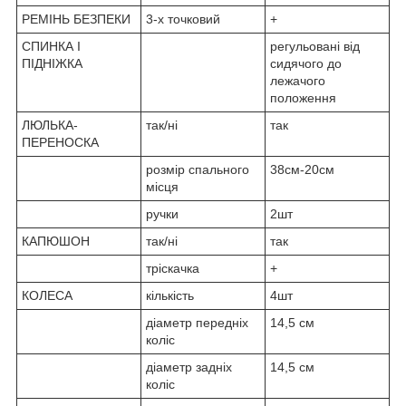
РЕМІНЬ БЕЗПЕКИ
3-х точковий
+
СПИНКА І
регульовані від
ПІДНІЖКА
сидячого до
лежачого
положення
ЛЮЛЬКА-
так/ні
так
ПЕРЕНОСКА
розмір спального
38см-20см
місця
ручки
2шт
КАПЮШОН
так/ні
так
тріскачка
+
КОЛЕСА
кількість
4шт
діаметр передніх
14,5 см
коліс
діаметр задніх
14,5 см
коліс