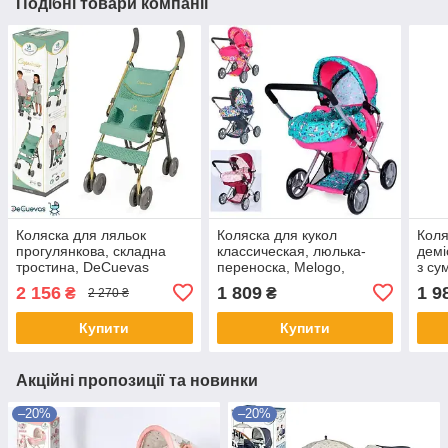
Подібні товари компанії
Коляска для ляльок
Коляска для кукол
Коля
прогулянкова, складна
классическая, люлька-
демі
тростина, DeCuevas
переноска, Melogo,
з су
Capriccio, 45*35*75см,
56*30*66 см, 9369/82100
2 156
1 809
1 9
₴
₴
2 270 ₴
90173
Купити
Купити
Акційні пропозиції та новинки
–20%
–20%