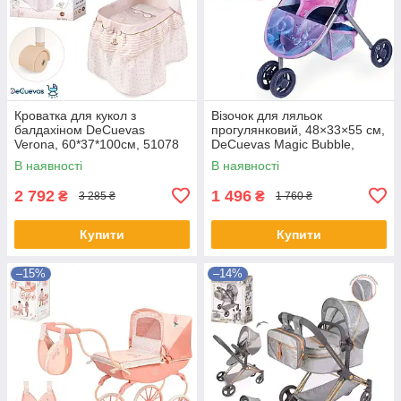
Кроватка для кукол з
Візочок для ляльок
балдахіном DeCuevas
прогулянковий, 48×33×55 см,
Verona, 60*37*100см, 51078
DeCuevas Magic Bubble,
90276
В наявності
В наявності
2 792
1 496
₴
₴
3 285 ₴
1 760 ₴
Купити
Купити
–15%
–14%