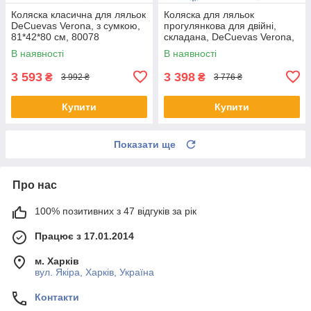
Коляска класична для ляльок
Коляска для ляльок
DeCuevas Verona, з сумкою,
прогулянкова для двійні,
81*42*80 см, 80078
складана, DeCuevas Verona,
40*70*72см, 90378
В наявності
В наявності
3 593
3 398
₴
₴
3 992 ₴
3 776 ₴
Купити
Купити
Показати ще
Про нас
100% позитивних з 47 відгуків за рік
Працює з 17.01.2014
м. Харків
вул. Якіра, Харків, Україна
Контакти