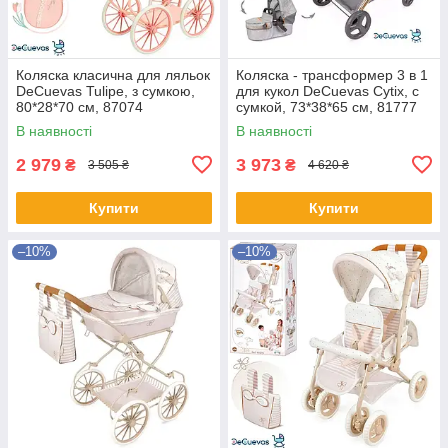
Коляска класична для ляльок
Коляска - трансформер 3 в 1
DeCuevas Tulipe, з сумкою,
для кукол DeCuevas Cytix, с
80*28*70 см, 87074
сумкой, 73*38*65 см, 81777
В наявності
В наявності
2 979
3 973
₴
₴
3 505 ₴
4 620 ₴
Купити
Купити
–10%
–10%