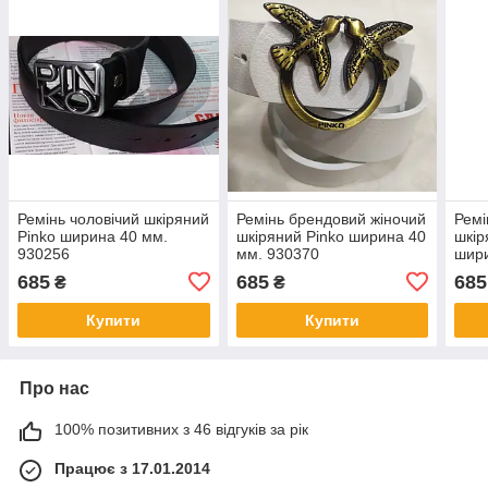
Ремінь чоловічий шкіряний
Ремінь брендовий жіночий
Ремі
Pinko ширина 40 мм.
шкіряний Pinko ширина 40
шкір
930256
мм. 930370
шири
685
685
685
₴
₴
Купити
Купити
Про нас
100% позитивних з 46 відгуків за рік
Працює з 17.01.2014