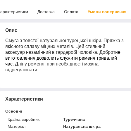
арактеристики
Доставка
Оплата
Умови повернення
Опис
Смуга з товстої натуральної турецької шкіри. Пряжка з
якісного сплаву міцних металів. Цей стильний
аксесуар незамінний в гардеробі чоловіка. Добротн
е
виготовлення дозволить служити ременя тривалий
час.
Д
ліну ременя, при необхідності можна
відрегулювати.
Характеристики
Основні
Країна виробник
Туреччина
Матеріал
Натуральна шкіра