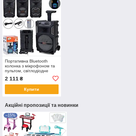
Портативна Bluetooth
колонка з мікрофоном та
пультом, світлодіодне
підсвічування, 41 × 25 ×
2 111
₴
21 см, JT-830-1-2-833-835
Купити
Акційні пропозиції та новинки
–15%