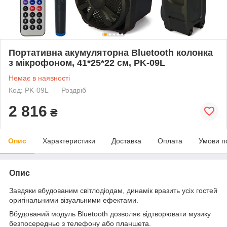
Портативна акумуляторна Bluetooth колонка
з мікрофоном, 41*25*22 см, PK-09L
Немає в наявності
Код: PK-09L
Роздріб
2 816
₴
Опис
Характеристики
Доставка
Оплата
Умови п
Опис
Завдяки вбудованим світлодіодам, динамік вразить усіх гостей
оригінальними візуальними ефектами.
Вбудований модуль Bluetooth дозволяє відтворювати музику
безпосередньо з телефону або планшета.