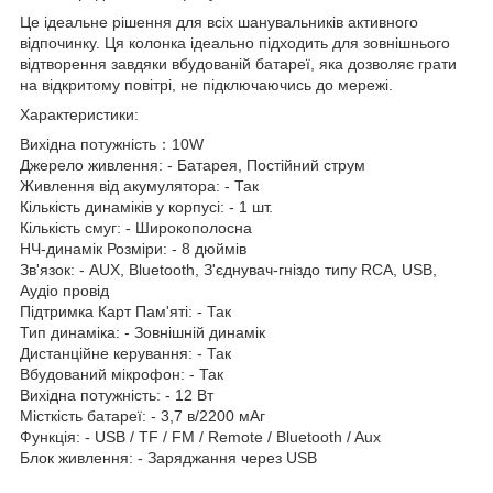
Це ідеальне рішення для всіх шанувальників активного
відпочинку. Ця колонка ідеально підходить для зовнішнього
відтворення завдяки вбудованій батареї, яка дозволяє грати
на відкритому повітрі, не підключаючись до мережі.
Характеристики:
Вихідна потужність：10W
Джерело живлення: - Батарея, Постійний струм
Живлення від акумулятора: - Так
Кількість динаміків у корпусі: - 1 шт.
Кількість смуг: - Широкополосна
НЧ-динамік Розміри: - 8 дюймів
Зв'язок: - AUX, Bluetooth, З'єднувач-гніздо типу RCA, USB,
Аудіо провід
Підтримка Карт Пам'яті: - Так
Тип динаміка: - Зовнішній динамік
Дистанційне керування: - Так
Вбудований мікрофон: - Так
Вихідна потужність: - 12 Вт
Місткість батареї: - 3,7 в/2200 мАг
Функція: - USB / TF / FM / Remote / Bluetooth / Aux
Блок живлення: - Заряджання через USB