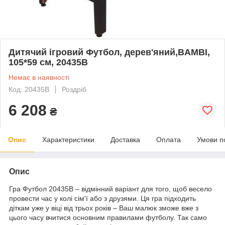
Дитячий ігровий Футбол, дерев'яний,BAMBI,
105*59 см, 20435B
Немає в наявності
Код: 20435B
Роздріб
6 208
₴
Опис
Характеристики
Доставка
Оплата
Умови п
Опис
Гра Футбол 20435B – відмінний варіант для того, щоб весело
провести час у колі сім'ї або з друзями. Ця гра підходить
діткам уже у віці від трьох років – Ваш малюк зможе вже з
цього часу вчитися основним правилами футболу. Так само