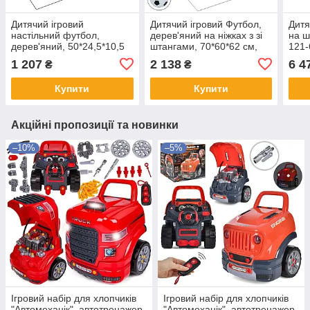
Дитячий ігровий
Дитячий ігровий Футбол,
Дитя
настільний футбол,
дерев'яний на ніжках з зі
на ш
дерев'яний, 50*24,5*10,5
штангами, 70*60*62 см,
121-
см, 1095+1
HZ101A
1 207
2 138
6 4
₴
₴
Купити
Купити
Акційні пропозиції та новинки
–10%
–5%
Ігровий набір для хлопчиків
Ігровий набір для хлопчиків
"Автомеханік", автотренажер,
"Автомеханік", автотренажер,