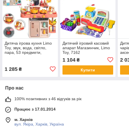
Дитяча ігрова кухня Limo
Дитячий ігровий касовий
Дитя
Toy, звук, вода, світло,
апарат Магазинчик, Limo
чарі
пара, 53 предмети,
Toy, 7162
аксе
63×45,5×22см, 889-256
20
1 104
2 0
₴
1 285
₴
Купити
Про нас
100% позитивних з 46 відгуків за рік
Працює з 17.01.2014
м. Харків
вул. Якіра, Харків, Україна