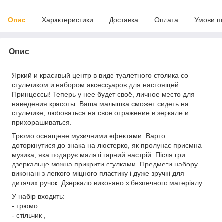
Опис
Характеристики
Доставка
Оплата
Умови п
Опис
Яркий и красивый центр в виде туалетного столика со
стульчиком и набором аксессуаров для настоящей
Принцессы! Теперь у нее будет своё, личное место для
наведения красоты. Ваша малышка сможет сидеть на
стульчике, любоваться на свое отражение в зеркале и
прихорашиваться.
Трюмо оснащене музичними ефектами. Варто
доторкнутися до знака на люстерко, як пролунає приємна
музика, яка подарує маляті гарний настрій. Після гри
дзеркальце можна прикрити стулками. Предмети набору
виконані з легкого міцного пластику і дуже зручні для
дитячих ручок. Дзеркало виконано з безпечного матеріалу.
У набір входить:
- трюмо
- стільчик ,