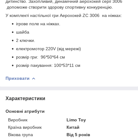
дитинство. Захопливий, динамічний аерохокей серії 3006
допоможе створити здорову спортивну конкуренцію.
У комплекті настільної гри Аерохокей ZC 3006 на ніжках:
ігрове поле на ніжках.
шайба
2 ключки.
електромотор 220V (від мережі)
розмір гри: 96*50*64 см
розмір пакування: 100*53*11 см
Приховати
Характеристики
Основні атрибути
Виробник
Limo Toy
Країна виробник
Китай
Вікова група
Від 5 років