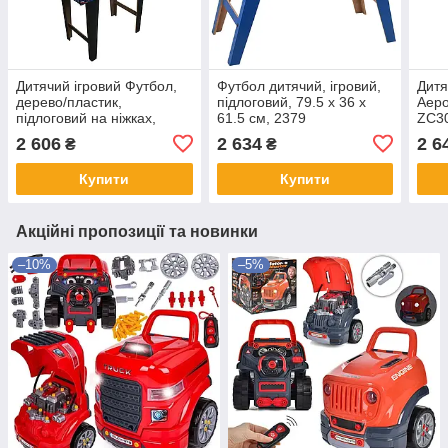
Дитячий ігровий Футбол,
Футбол дитячий, ігровий,
Дитя
дерево/пластик,
підлоговий, 79.5 х 36 х
Аеро
підлоговий на ніжках,
61.5 см, 2379
ZC3
69*36*62 см, 2342
2 606
2 634
2 6
₴
₴
Купити
Купити
Акційні пропозиції та новинки
–10%
–5%