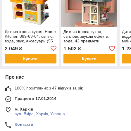
Дитяча ігрова кухня, Home
Дитяча ігрова кухня,
Дитя
Kitchen 889-63-64, світло,
світлові, звукові ефекти,
водо
вода, звук, аксесуари (55
вода, 42 предмети,
мийк
предметів), 76см
63*50*23 см, 889-187
53шт
2 049
1 502
1 2
₴
₴
889-
Купити
Купити
Про нас
100% позитивних з 47 відгуків за рік
Працює з 17.01.2014
м. Харків
вул. Якіра, Харків, Україна
Контакти