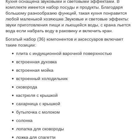
Кухня оснащена звуковыми и световыми эффектами. В
комплекте имеется набор посуды и продукты. Благодаря
большому разнообразию функций, такая кухня понравится
любой маленькой хозяюшке.Звуковые и световые эффекты:
звуки приготовления пищи и льющейся воды, с крана льется
вода если набрать воду в раковину и включить кран.
Богатый набор (36) компонентов и аксессуаров включает
такие позиции:
плита с индукционной варочной поверхностью
встроенная духовка
встроенная мойка
встроенный холодильник
сковорода
кастрюля с крышкой
сахарница с крышкой
бутылочка с молоком
солонка
лопатка для сковороды
ложка для спагетти