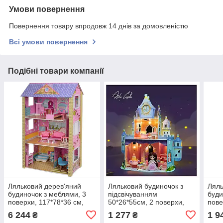
Умови повернення
Повернення товару впродовж 14 днів за домовленістю
Всі умови повернення
Подібні товари компанії
Ляльковий дерев'яний
Ляльковий будиночок з
Ляль
будиночок з меблями, 3
підсвічуванням
буди
поверхи, 117*78*36 см,
50*26*55см, 2 поверхи,
пове
MD 2009
меблі, лялька, 30418
204
6 244
1 277
1 9
₴
₴