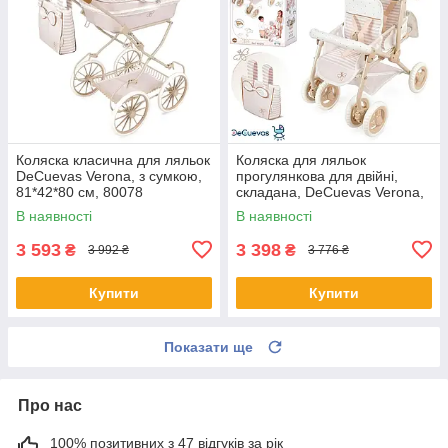
Коляска класична для ляльок
Коляска для ляльок
DeCuevas Verona, з сумкою,
прогулянкова для двійні,
81*42*80 см, 80078
складана, DeCuevas Verona,
40*70*72см, 90378
В наявності
В наявності
3 593
3 398
₴
₴
3 992 ₴
3 776 ₴
Купити
Купити
Показати ще
Про нас
100% позитивних з 47 відгуків за рік