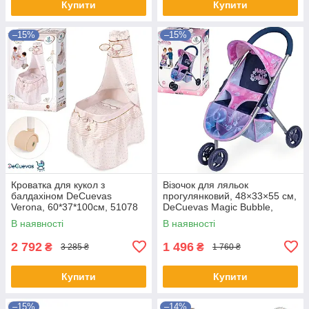
Купити
Купити
–15%
–15%
Кроватка для кукол з
Візочок для ляльок
балдахіном DeCuevas
прогулянковий, 48×33×55 см,
Verona, 60*37*100см, 51078
DeCuevas Magic Bubble,
90276
В наявності
В наявності
2 792
1 496
₴
₴
3 285 ₴
1 760 ₴
Купити
Купити
–15%
–14%