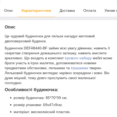
Опис
Характеристики
Доставка
Оплата
Умови 
Опис
Це чудовий будиночок для ляльок нагадує житловий
двоповерховий будинок.
Будиночок DEFA8440-BF займе всю увагу дівчинки, навчить її
секретам створення домашнього затишку, навчить мислити
креативно. Що входить в комплект
ігрового набору
меблі може
брати участь в іграх малятка, доповнюватися новими
предметами обстановки, ляльками та
іграшками
тварин.
Ляльковий будиночок виглядає чарівно зсередини і зовні. Він
дуже міцний, тому довго прослужить своєї маленької
господині.
Особливості будиночка:
розмір будиночка: 85*70*39 см;
розмір упаковки: 69х47х9см;
матеріал: високоякісний пластик.