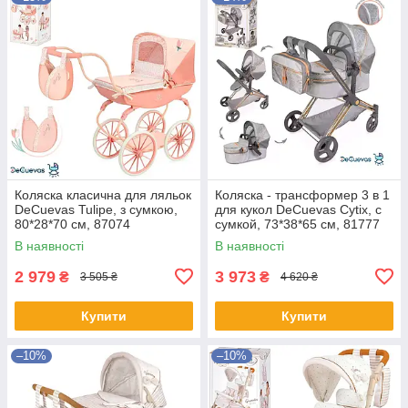
Коляска класична для ляльок
Коляска - трансформер 3 в 1
DeCuevas Tulipe, з сумкою,
для кукол DeCuevas Cytix, с
80*28*70 см, 87074
сумкой, 73*38*65 см, 81777
В наявності
В наявності
2 979
3 973
₴
₴
3 505 ₴
4 620 ₴
Купити
Купити
–10%
–10%