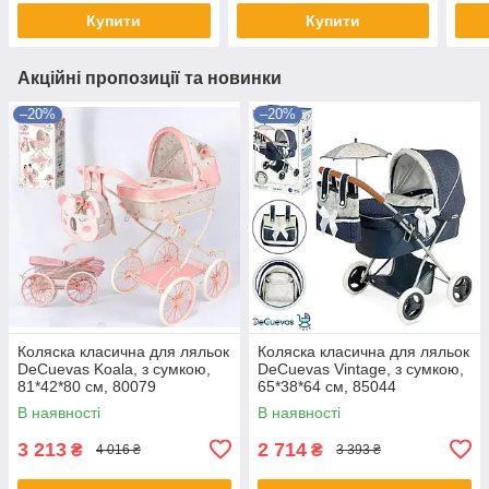
Купити
Купити
Акційні пропозиції та новинки
–20%
–20%
Коляска класична для ляльок
Коляска класична для ляльок
DeCuevas Koala, з сумкою,
DeCuevas Vintage, з сумкою,
81*42*80 см, 80079
65*38*64 см, 85044
В наявності
В наявності
3 213
2 714
₴
₴
4 016 ₴
3 393 ₴