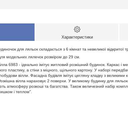
Характеристики
диночок для ляльок складається з 6 кімнат та невеликої відкритої т
ля модельних лялечок розміром до 29 см.
лла 6983 - ідеально імітує житловий розкішний будинок. Каркас і ме
ного пластику, а стіни з міцного, щільного картону. У наборі перед
 побудови вілли. Фасадна будівля імітує цегляну кладку з великими 
зкішна вілла нараховує 2 поверхи. У великому будинку для ляльок 
юють атмосферу розкоші та багатства. Також величезний набір компл
ишком і теплом".