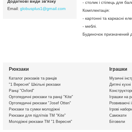
- столик і стілець для бал
globusplus1@gmail.com
Комплектація:
- картонні та каркасні ел
- меблі.
Будиночок призначений д
Рюкзаки
Іграшки
Каталог рюкзаків та ранців
Музичні інс
"1 Вересня" Шкільні рюкзаки
Дитячі кухні
Ранці "Oxford"
Конструктор
Ортопедичні рюкзаки та ранці "Kite"
Іграшки на р
Ортопедичні рюкзаки "Josef Otten"
Розвиваючі 
Рюкзаки та сумки молодіжні
Ігрові набор
Рюкзаки для підлітків ТМ "Kite"
Самокати
Молодіжні рюкзаки ТМ "1 Вересня"
Біговели