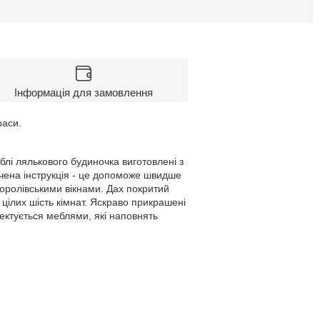
Інформація для замовлення
раси.
блі лялькового будиночка виготовлені з
бачена інструкція - це допоможе швидше
королівськими вікнами. Дах покритий
цілих шість кімнат. Яскраво прикрашені
ектується меблями, які наповнять