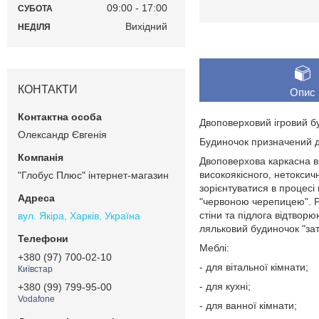
09:00
17:00
СУБОТА
Вихідний
НЕДІЛЯ
КОНТАКТИ
Опис
Двоповерховий ігровий бу
Олександр Євгенія
Будиночок призначений д
Двоповерхова каркасна ві
високоякісного, нетоксич
"Глобус Плюс" інтернет-магазин
зорієнтуватися в процесі
"червоною черепицею". Ро
стіни та підлога відтвор
вул. Якіра, Харків, Україна
ляльковий будиночок "зат
Меблі:
+380 (97) 700-02-10
- для вітальної кімнати;
Київстар
- для кухні;
+380 (99) 799-95-00
Vodafone
- для ванної кімнати;