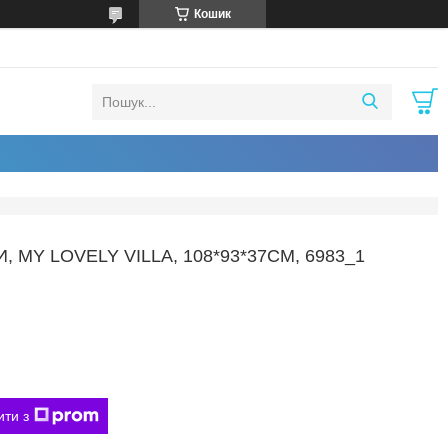
Кошик
MY LOVELY VILLA, 108*93*37СМ, 6983_1
ити з