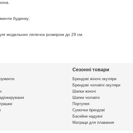
кона.
ементи будинку;
ля модельних лялечок розміром до 29 см.
Сезонні товари
трументи
Брендові жіночі окуляри
Брендові чоловічі окуляри
и
Шапки жіночі
адіокеруванні
Шапки чоловічі
іграшки
Портупея
и
Сумочки брендові
Басейни надувні
Матраци для плавання