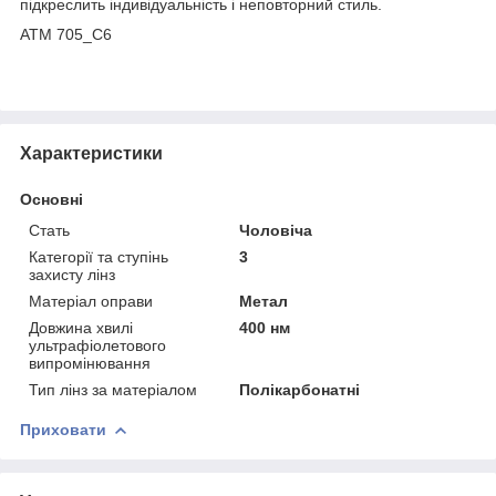
підкреслить індивідуальність і неповторний стиль.
ATM 705_С6
Характеристики
Основні
Стать
Чоловіча
Категорії та ступінь
3
захисту лінз
Матеріал оправи
Метал
Довжина хвилі
400 нм
ультрафіолетового
випромінювання
Тип лінз за матеріалом
Полікарбонатні
Приховати