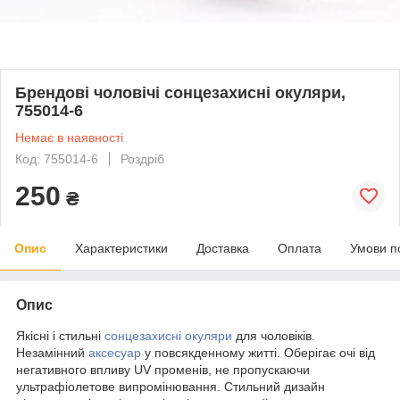
Брендові чоловічі сонцезахисні окуляри,
755014-6
Немає в наявності
Код: 755014-6
Роздріб
250
₴
Опис
Характеристики
Доставка
Оплата
Умови п
Опис
Якісні і стильні
сонцезахисні окуляри
для чоловіків.
Незамінний
аксесуар
у повсякденному житті. Оберігає очі від
негативного впливу UV променів, не пропускаючи
ультрафіолетове випромінювання. Стильний дизайн