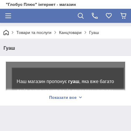
"Глобус Плюс" інтернет - магазин
Товари та послуги
Канцтовари
Гуаш
Гуаш
Наш магазин пропонує
гуаш
, яка вже багато
років дивує користувачів приголомшливими
Показати все
результатами. Особливість таких фарб
полягає в тому, що для їх нанесення потрібна
мінімальна кількість води. Водночас шари
речовини рівномірно лягають на поверхню й