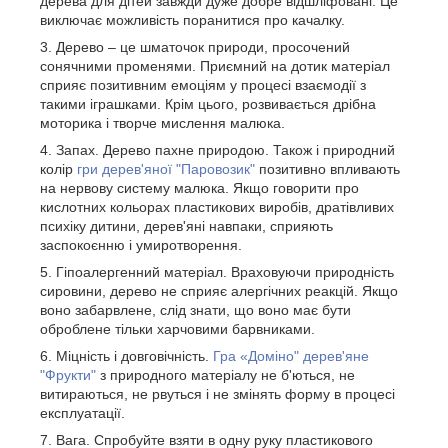
дерева для дітей завжди дуже добре відшліфовані. Це
виключає можливість поранитися про качалку.
Дерево – це шматочок природи, просочений
сонячними променями. Приємний на дотик матеріал
сприяє позитивним емоціям у процесі взаємодії з
такими іграшками. Крім цього, розвивається дрібна
моторика і творче мислення малюка.
Запах. Дерево пахне природою. Також і природний
колір
гри дерев'яної "Паровозик"
позитивно впливають
на нервову систему малюка. Якщо говорити про
кислотних кольорах пластикових виробів, дратівливих
психіку дитини, дерев'яні навпаки, сприяють
заспокоєнню і умиротворення.
Гіпоалергенний матеріал. Враховуючи природність
сировини, дерево не сприяє алергічних реакцій. Якщо
воно забарвлене, слід знати, що воно має бути
оброблене тільки харчовими барвниками.
Міцність і довговічність.
Гра «Доміно" дерев'яне
"Фрукти"
з природного матеріалу не б'ються, не
витираються, не рвуться і не змінять форму в процесі
експлуатації.
Вага. Спробуйте взяти в одну руку пластикового