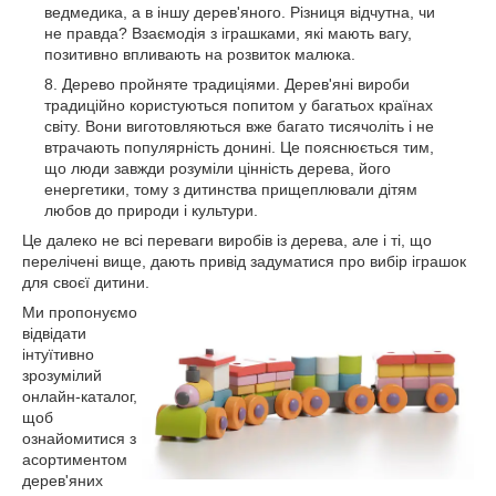
ведмедика, а в іншу дерев'яного. Різниця відчутна, чи
не правда? Взаємодія з іграшками, які мають вагу,
позитивно впливають на розвиток малюка.
Дерево пройняте традиціями. Дерев'яні вироби
традиційно користуються попитом у багатьох країнах
світу. Вони виготовляються вже багато тисячоліть і не
втрачають популярність донині. Це пояснюється тим,
що люди завжди розуміли цінність дерева, його
енергетики, тому з дитинства прищеплювали дітям
любов до природи і культури.
Це далеко не всі переваги виробів із дерева, але і ті, що
перелічені вище, дають привід задуматися про вибір іграшок
для своєї дитини.
Ми пропонуємо
відвідати
інтуїтивно
зрозумілий
онлайн-каталог,
щоб
ознайомитися з
асортиментом
дерев'яних